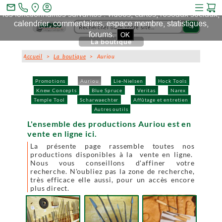
Ce site et des sites tiers qu'il utilise collectent des cookies pour
mail_outline
les fonctionnalités suivantes : vidéos, cartes, réseaux sociaux,
calendrier, commentaires, espace membre, statistiques,
search
forums.
OK
La boutique
Accueil
>
La boutique
> Auriou
Promotions
Auriou
Lie-Nielsen
Hock Tools
Knew Concepts
Blue Spruce
Veritas
Narex
Temple Tool
Scharwaechter
Affûtage et entretien
Autres outils
L'ensemble des productions Auriou est en
vente en ligne ici.
La présente page rassemble toutes nos
productions disponibles à la vente en ligne.
Nous vous conseillons d'affiner votre
recherche. N'oubliez pas la zone de recherche,
très efficace elle aussi, pour un accès encore
plus direct.