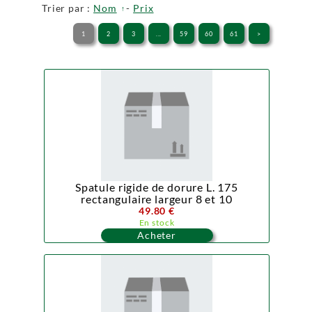
Trier par :
Nom
-
Prix
1
2
3
...
59
60
61
>
Spatule rigide de dorure L. 175
rectangulaire largeur 8 et 10
49.80 €
En stock
Acheter