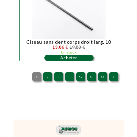
Ciseau sans dent corps droit larg. 10
13.86 €
19.80 €
En stock
Acheter
1
2
3
...
59
60
61
>