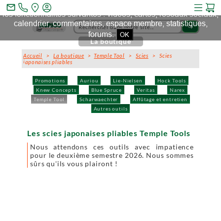
Ce site et des sites tiers qu'il utilise collectent des cookies pour
mail_outline
les fonctionnalités suivantes : vidéos, cartes, réseaux sociaux,
calendrier, commentaires, espace membre, statistiques,
search
forums.
OK
La boutique
Accueil
>
La boutique
>
Temple Tool
>
Scies
> Scies
japonaises pliables
Promotions
Auriou
Lie-Nielsen
Hock Tools
Knew Concepts
Blue Spruce
Veritas
Narex
Temple Tool
Scharwaechter
Affûtage et entretien
Autres outils
Les scies japonaises pliables Temple Tools
Nous attendons ces outils avec impatience
pour le deuxième semestre 2026. Nous sommes
sûrs qu'ils vous plairont !