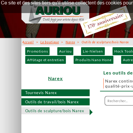
Ce site et des sites tiers qu'il utilise collectent des cookies p
Accueil
>
La boutique
>
Narex
> Outils de sculpture/bois Narex
Promotions
Auriou
Lie-Nielsen
Hock Tool
Affûtage et entretien
Produits Nano Hone
Autre
Les outils d
Narex
Narex continu
qualité-prix-
Tournevis Narex
Outils de travail/bois Narex
Outils de sculpture/bois Narex