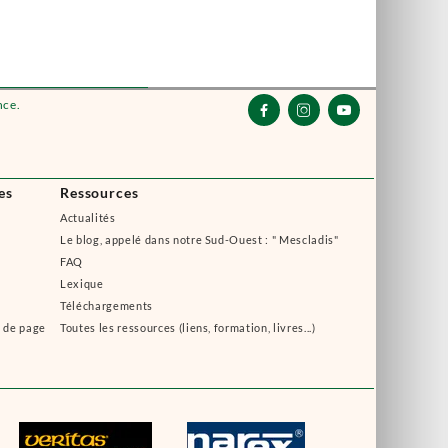
nce.



es
Ressources
Actualités
Le blog, appelé dans notre Sud-Ouest : " Mescladis"
FAQ
Lexique
Téléchargements
s de page
Toutes les ressources (liens, formation, livres...)