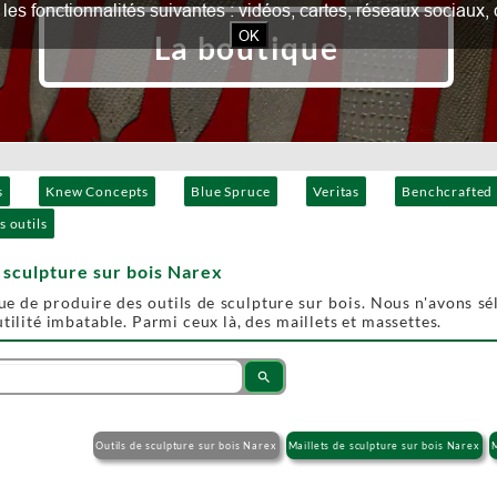
our les fonctionnalités suivantes : vidéos, cartes, réseaux socia
OK
La boutique
s
Knew Concepts
Blue Spruce
Veritas
Benchcrafted
s outils
e sculpture sur bois Narex
e de produire des outils de sculpture sur bois. Nous n'avons sé
utilité imbatable. Parmi ceux là, des maillets et massettes.
search
Outils de sculpture sur bois Narex
Maillets de sculpture sur bois Narex
M