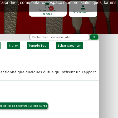
ux, calendrier, commentaires, espace membre, statistiques, forums.
shopping_cart
person
0
Mon panier
Se connecter
0.00 €
search
Narex
Temple Tool
Scharwaechter
lectionné que quelques outils qui offrent un rapport
assettes de sculpture sur bois Narex