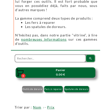
lui forger ces outils. Il est fort probable que
vous en possédiez déjà, faits par nous, sous
d'autres marques !
La gamme comprend deux types de produits :
Les fers à reparer
Les spatules de doreurs.
N'hésitez pas, dans notre partie "vitrine", à lire
de
nombreuses informations
sur ces gammes
d'outils.
search
Panier

0.00 €
0
Outils de dorure
Fers à reparer
Spatules de doreurs
Trier par :
Nom
-
Prix