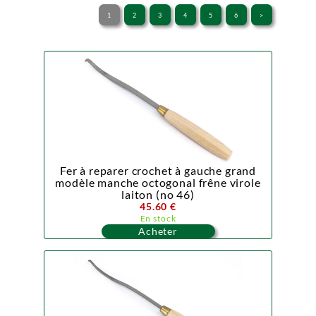
1
2
3
4
5
6
>
Fer à reparer crochet à gauche grand
modèle manche octogonal frêne virole
laiton (no 46)
45.60 €
En stock
Acheter