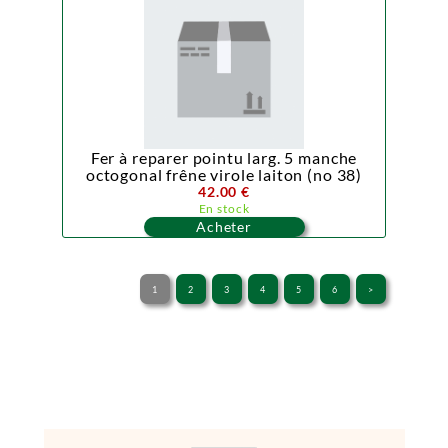
Fer à reparer pointu larg. 5 manche
octogonal frêne virole laiton (no 38)
42.00 €
En stock
Acheter
1
2
3
4
5
6
>