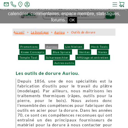
Ce site et des sites tiers qu'il utilise collectent des cookies pour
mail_outline
les fonctionnalités suivantes : vidéos, cartes, réseaux sociaux,
calendrier, commentaires, espace membre, statistiques,
search
forums.
OK
Accueil
>
La boutique
>
Auriou
> Outils de dorure
Promotions
Auriou
Lie-Nielsen
Hock Tools
Knew Concepts
Blue Spruce
Veritas
Narex
Temple Tool
Scharwaechter
Affûtage et entretien
Autres outils
Les outils de dorure Auriou.
Depuis 1856, une de nos spécialités est la
fabrication d'outils pour le travail du plâtre
(modelage). Par ailleurs, nous maîtrisons les
traitements thermiques (râpes, outils pour la
pierre, pour le bois). Nous avions donc
l'ensemble des compétences pour fabriquer des
outils en acier pour la dorure. Dans les années
70, ce sont ces compétences reconnues qui ont
entraîné un des principaux fournisseurs de
matériel pour la dorure à nous contacter pour