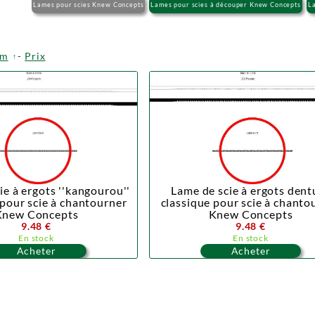
Lames pour scies Knew Concepts
Lames pour scies à découper Knew Concepts
L
om
-
Prix
ie à ergots ''kangourou''
Lame de scie à ergots dent
 pour scie à chantourner
classique pour scie à chanto
Knew Concepts
Knew Concepts
9.48 €
9.48 €
En stock
En stock
Acheter
Acheter