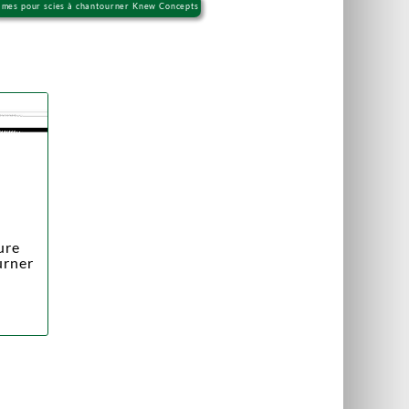
ames pour scies à chantourner Knew Concepts
ure
urner