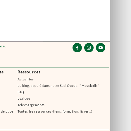
nce.



es
Ressources
Actualités
Le blog, appelé dans notre Sud-Ouest : " Mescladis"
FAQ
Lexique
Téléchargements
s de page
Toutes les ressources (liens, formation, livres...)