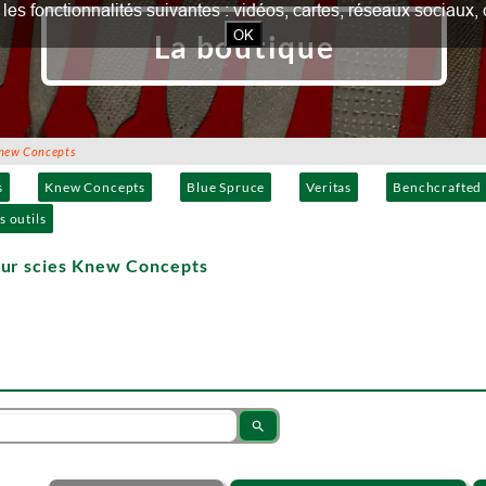
our les fonctionnalités suivantes : vidéos, cartes, réseaux socia
OK
La boutique
new Concepts
s
Knew Concepts
Blue Spruce
Veritas
Benchcrafted
s outils
our scies Knew Concepts
search