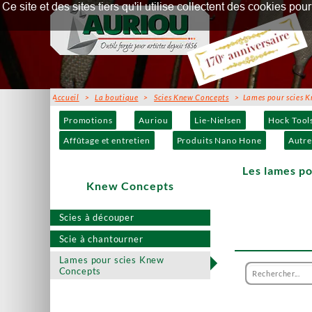
Ce site et des sites tiers qu'il utilise collectent des cookies p
Accueil
>
La boutique
>
Scies Knew Concepts
> Lames pour scies K
Promotions
Auriou
Lie-Nielsen
Hock Tool
Affûtage et entretien
Produits Nano Hone
Autre
Les lames p
Knew Concepts
Scies à découper
Scie à chantourner
Lames pour scies Knew
Concepts