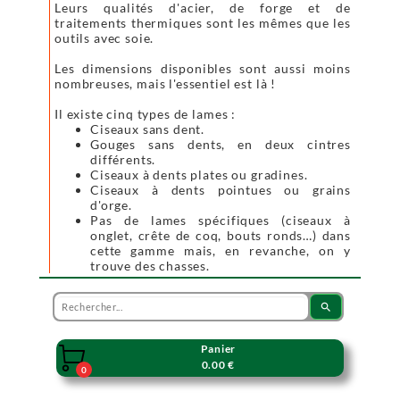
Leurs qualités d'acier, de forge et de
traitements thermiques sont les mêmes que les
outils avec soie.
Les dimensions disponibles sont aussi moins
nombreuses, mais l'essentiel est là !
Il existe cinq types de lames :
Ciseaux sans dent.
Gouges sans dents, en deux cintres
différents.
Ciseaux à dents plates ou gradines.
Ciseaux à dents pointues ou grains
d'orge.
Pas de lames spécifiques (ciseaux à
onglet, crête de coq, bouts ronds…) dans
cette gamme mais, en revanche, on y
trouve des chasses.
search
Panier

0.00 €
0