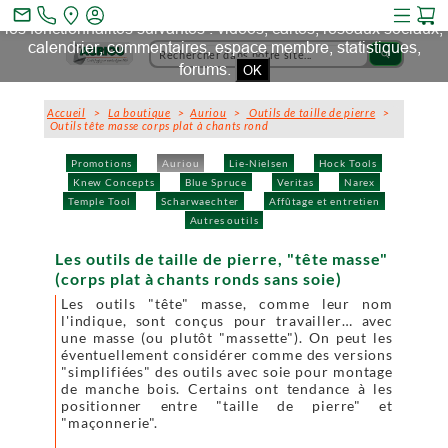
Ce site et des sites tiers qu'il utilise collectent des cookies pour
mail_outline
les fonctionnalités suivantes : vidéos, cartes, réseaux sociaux,
calendrier, commentaires, espace membre, statistiques,
search
forums.
OK
Accueil
>
La boutique
>
Auriou
>
Outils de taille de pierre
>
Outils tête masse corps plat à chants rond
Promotions
Auriou
Lie-Nielsen
Hock Tools
Knew Concepts
Blue Spruce
Veritas
Narex
Temple Tool
Scharwaechter
Affûtage et entretien
Autres outils
Les outils de taille de pierre, "tête masse"
(corps plat à chants ronds sans soie)
Les outils "tête" masse, comme leur nom
l'indique, sont conçus pour travailler… avec
une masse (ou plutôt "massette"). On peut les
éventuellement considérer comme des versions
"simplifiées" des outils avec soie pour montage
de manche bois. Certains ont tendance à les
positionner entre "taille de pierre" et
"maçonnerie".