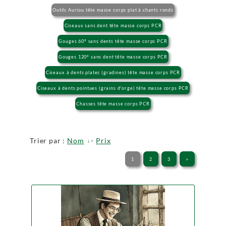
Outils Auriou tête masse corps plat à chants ronds
Ciseaux sans dent tête masse corps PCR
Gouges 60° sans dents tête masse corps PCR
Gouges 120° sans dent tête masse corps PCR
Ciseaux à dents plates (gradines) tête masse corps PCR
Ciseaux à dents pointues (grains d'orge) tête masse corps PCR
Chasses tête masse corps PCR
Trier par :
Nom
-
Prix
1
2
3
>