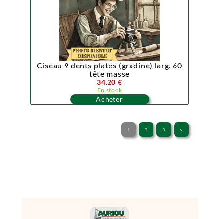
Ciseau 9 dents plates (gradine) larg. 60
tête masse
34.20 €
En stock
Acheter
1
2
3
>