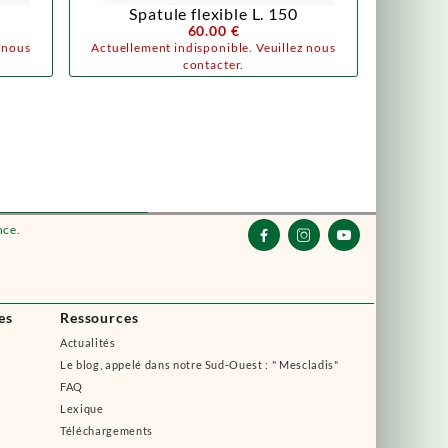
Spatule flexible L. 150
60.00 €
z nous
Actuellement indisponible. Veuillez nous
contacter.
nce.



es
Ressources
Actualités
Le blog, appelé dans notre Sud-Ouest : " Mescladis"
FAQ
Lexique
Téléchargements