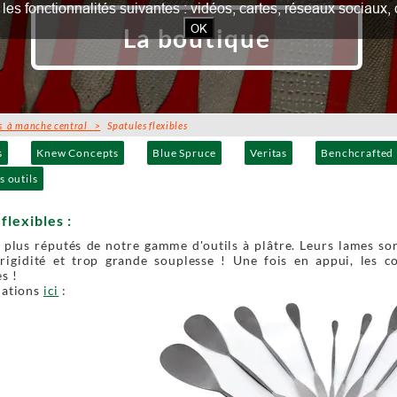
our les fonctionnalités suivantes : vidéos, cartes, réseaux socia
OK
La boutique
s à manche central
>
Spatules flexibles
s
Knew Concepts
Blue Spruce
Veritas
Benchcrafted
s outils
flexibles :
s plus réputés de notre gamme d'outils à plâtre. Leurs lames so
rigidité et trop grande souplesse ! Une fois en appui, les c
s !
mations
ici
: