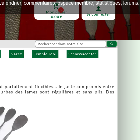
ux, calendrier, commentaires, espace membre, statistiques, forums.
shopping_cart
person
0
Mon panier
Se connecter
0.00 €
search
Narex
Temple Tool
Scharwaechter
nt parfaitement flexibles... le juste compromis entre
ourbes des lames sont régulières et sans plis. Des