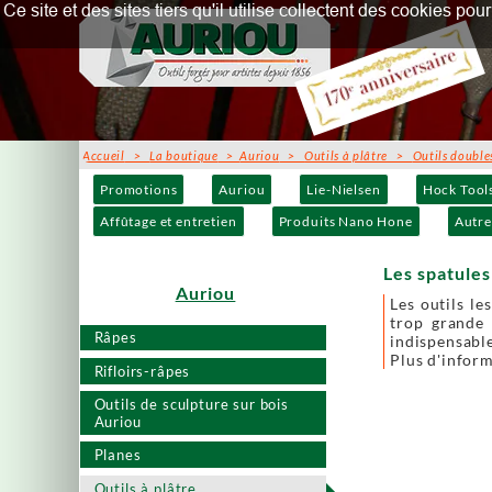
Ce site et des sites tiers qu'il utilise collectent des cookies p
Accueil
>
La boutique
>
Auriou
>
Outils à plâtre
>
Outils double
Promotions
Auriou
Lie-Nielsen
Hock Tool
Affûtage et entretien
Produits Nano Hone
Autre
Les spatules 
Auriou
Les outils le
trop grande 
Râpes
indispensable
Plus d'infor
Rifloirs-râpes
Outils de sculpture sur bois
Auriou
Planes
Outils à plâtre