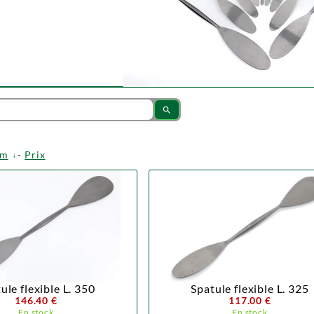
search
om
-
Prix
ule flexible L. 350
Spatule flexible L. 325
146.40 €
117.00 €
En stock
En stock