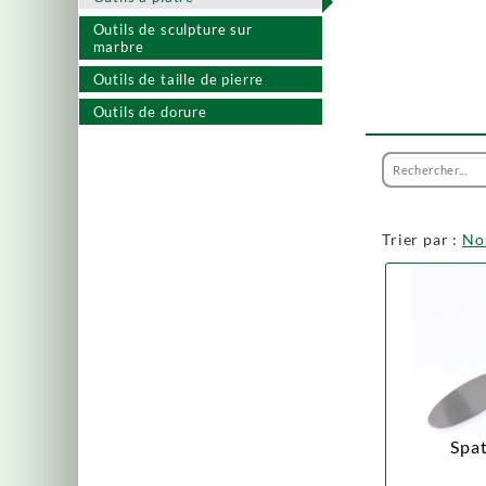
Outils de sculpture sur
marbre
Outils de taille de pierre
Outils de dorure
Trier par :
N
Spat