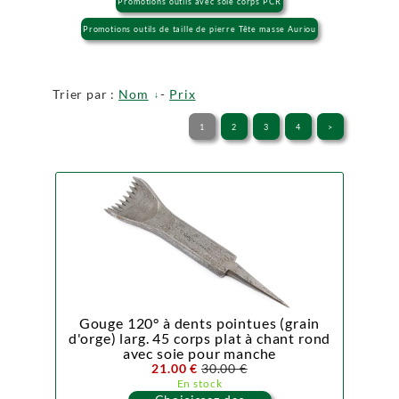
Promotions outils avec soie corps PCR
Promotions outils de taille de pierre Tête masse Auriou
Trier par :
Nom
-
Prix
1
2
3
4
>
Gouge 120° à dents pointues (grain
d'orge) larg. 45 corps plat à chant rond
avec soie pour manche
21.00 €
30.00 €
En stock