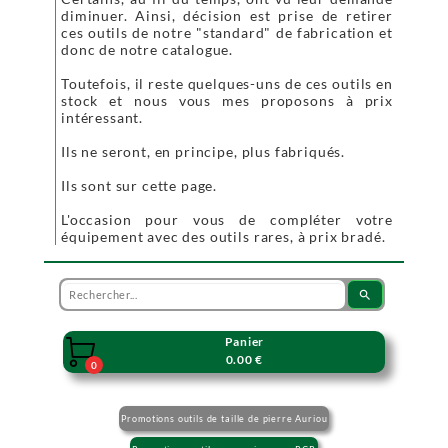
diminuer. Ainsi, décision est prise de retirer
ces outils de notre "standard" de fabrication et
donc de notre catalogue.
Toutefois, il reste quelques-uns de ces outils en
stock et nous vous mes proposons à prix
intéressant.
Ils ne seront, en principe, plus fabriqués.
Ils sont sur cette page.
L'occasion pour vous de compléter votre
équipement avec des outils rares, à prix bradé.
search
Panier

0.00 €
0
Promotions outils de taille de pierre Auriou