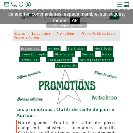
Ce site et des sites tiers qu'il utilise collectent des cookies pour
mail_outline
les fonctionnalités suivantes : vidéos, cartes, réseaux sociaux,
calendrier, commentaires, espace membre, statistiques,
search
forums.
OK
La boutique : promos
Accueil
>
La boutique
>
Promotions
> Promo Outils de taille
de pierre Auriou
Promotions
Auriou
Lie-Nielsen
Hock Tools
Knew Concepts
Blue Spruce
Veritas
Narex
Temple Tool
Scharwaechter
Affûtage et entretien
Autres outils
Les promotions : Outils de taille de pierre
Auriou.
Notre gamme d'outils de taille de pierre
comprend plusieurs centaines d'outils.
Certains, au fil du temps, ont vu leur demande