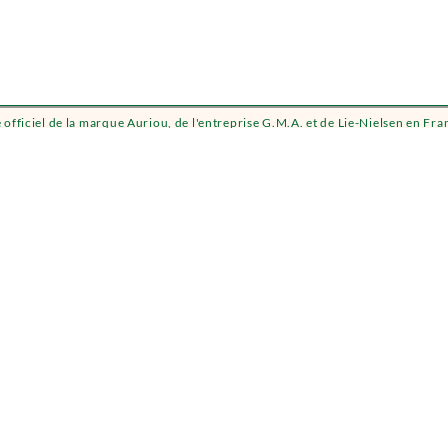
e officiel de la marque Auriou, de l'entreprise G.M.A. et de Lie-Nielsen en Fra
Auriou : Outils forgés pour Artistes depuis 1856
Acheter en ligne et information légal
Acheter en ligne
Modes de livraison
Frais de port
Modes de paiement
Mentions légales : Voir tout en bas de page
Conditions générales de vente : Voit tout en ba
Cookies : Voir tout en bas de page