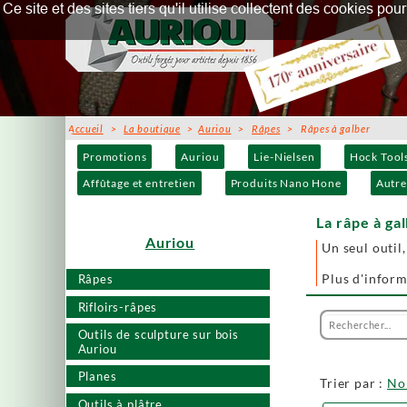
Ce site et des sites tiers qu'il utilise collectent des cookies p
Accueil
>
La boutique
>
Auriou
>
Râpes
> Râpes à galber
Promotions
Auriou
Lie-Nielsen
Hock Tool
Affûtage et entretien
Produits Nano Hone
Autre
La râpe à gal
Auriou
Un seul outil
Plus d'inform
Râpes
Rifloirs-râpes
Outils de sculpture sur bois
Auriou
Planes
Trier par :
N
Outils à plâtre