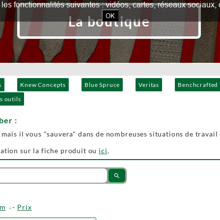
our les fonctionnalités suivantes : vidéos, cartes, réseaux socia
OK
La boutique
s
Knew Concepts
Blue Spruce
Veritas
Benchcrafted
s outils
ber :
, mais il vous "sauvera" dans de nombreuses situations de travai
ation sur la fiche produit ou
ici
.
search
om
-
Prix