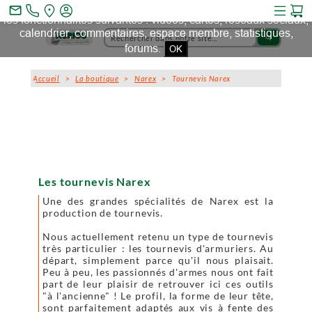
Ce site et des sites tiers qu'il utilise collectent des cookies pour
mail_outline
les fonctionnalités suivantes : vidéos, cartes, réseaux sociaux,
calendrier, commentaires, espace membre, statistiques,
search
forums.
OK
Accueil
>
La boutique
>
Narex
> Tournevis Narex
Les tournevis Narex
Une des grandes spécialités de Narex est la
production de tournevis.
Nous actuellement retenu un type de tournevis
très particulier : les tournevis d'armuriers. Au
départ, simplement parce qu'il nous plaisait.
Peu à peu, les passionnés d'armes nous ont fait
part de leur plaisir de retrouver ici ces outils
"à l'ancienne" ! Le profil, la forme de leur tête,
sont parfaitement adaptés aux vis à fente des