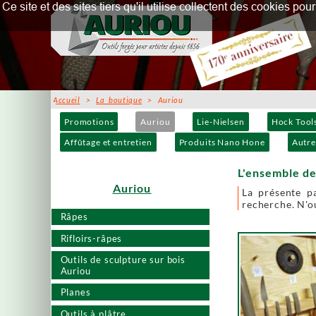
Ce site et des sites tiers qu'il utilise collectent des cookies p
Accueil
>
La boutique
> Auriou
Promotions
Auriou
Lie-Nielsen
Hock Tool
Affûtage et entretien
Produits Nano Hone
Autre
L'ensemble de
Auriou
La présente p
recherche. N'ou
Râpes
Rifloirs-râpes
Outils de sculpture sur bois
Auriou
Planes
Outils à plâtre