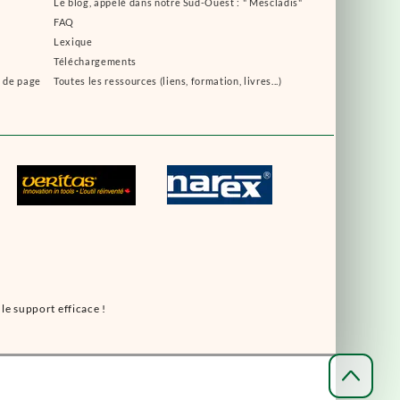
Le blog, appelé dans notre Sud-Ouest : " Mescladis"
FAQ
Lexique
Téléchargements
s de page
Toutes les ressources (liens, formation, livres...)
le support efficace !