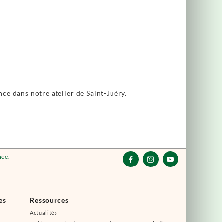
ance dans notre atelier de Saint-Juéry.
nce.



es
Ressources
Actualités