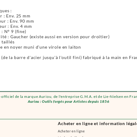
ques :
r : Env. 25 mm
ur : Env. 90 mm
eur : Env. 4 mm
 : N° 9 (fine)
lité : Gaucher (existe aussi en version pour droitier)
 taillés
 en noyer muni d'une virole en laiton
(de la barre d'acier jusqu'à l'outil fini) fabriqué à la main en Fr
e officiel de la marque Auriou, de l'entreprise G.M.A. et de Lie-Nielsen en Fra
Auriou : Outils forgés pour Artistes depuis 1856
Acheter en ligne et information légal
Acheter en ligne