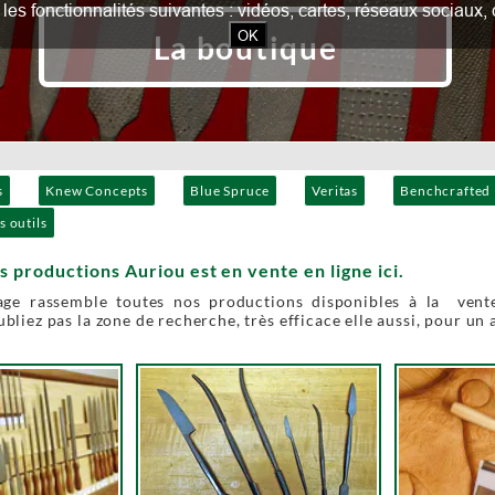
our les fonctionnalités suivantes : vidéos, cartes, réseaux socia
OK
La boutique
s
Knew Concepts
Blue Spruce
Veritas
Benchcrafted
s outils
s productions Auriou est en vente en ligne ici.
age rassemble toutes nos productions disponibles à la vente
bliez pas la zone de recherche, très efficace elle aussi, pour un 