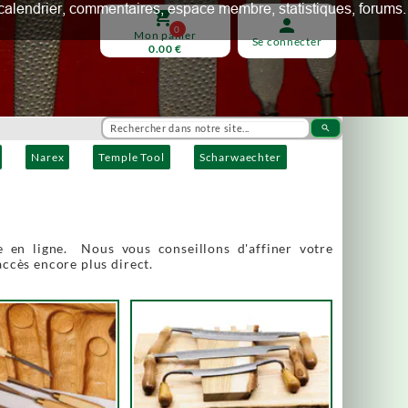
ux, calendrier, commentaires, espace membre, statistiques, forums.
shopping_cart
person
0
Mon panier
Se connecter
0.00 €
search
Narex
Temple Tool
Scharwaechter
 en ligne. Nous vous conseillons d'affiner votre
accès encore plus direct.