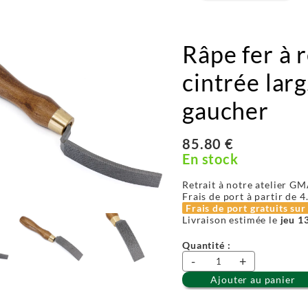
Râpe fer à 
cintrée larg
gaucher
85.80 €
En stock
Retrait à notre atelier GM
Frais de port à partir de
4
Frais de port gratuits su
Livraison estimée le
jeu 1
Quantité :
-
+
Ajouter au panier