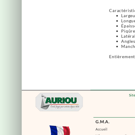
Caractéristi
Largeu
Longue
Épaiss
Piqûre
Latéra
Angles
Manche
Entièrement 
Sit
G.M.A.
Accueil