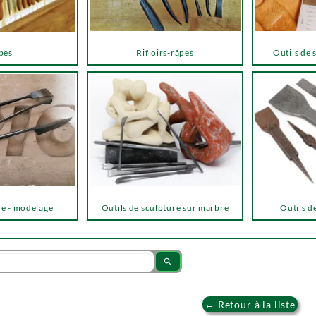
pes
Rifloirs-râpes
Outils de 
re - modelage
Outils de sculpture sur marbre
Outils de
search
← Retour à la liste