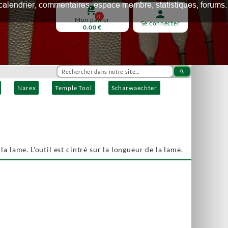
ux, calendrier, commentaires, espace membre, statistiques, forums.
shopping_cart
person
0
Mon panier
Se connecter
0.00 €
search
Narex
Temple Tool
Scharwaechter
a lame. L'outil est cintré sur la longueur de la lame.