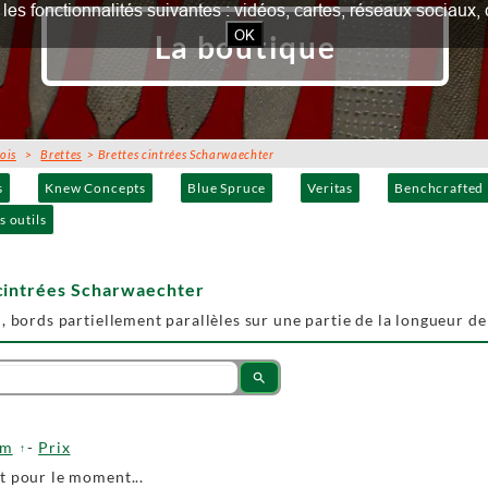
our les fonctionnalités suivantes : vidéos, cartes, réseaux socia
OK
La boutique
ois
>
Brettes
> Brettes cintrées Scharwaechter
s
Knew Concepts
Blue Spruce
Veritas
Benchcrafted
s outils
 cintrées Scharwaechter
, bords partiellement parallèles sur une partie de la longueur de l
search
om
-
Prix
 pour le moment...