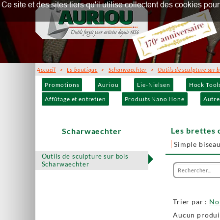
Ce site et des sites tiers qu'il utilise collectent des cookies p
Accueil
>
La boutique
>
Scharwaechter
>
Outils de sculpture sur b
Promotions
Auriou
Lie-Nielsen
Hock Tool
Affûtage et entretien
Produits Nano Hone
Autre
Les brettes
Scharwaechter
Simple biseau
Outils de sculpture sur bois
Scharwaechter
Trier par :
N
Aucun produit