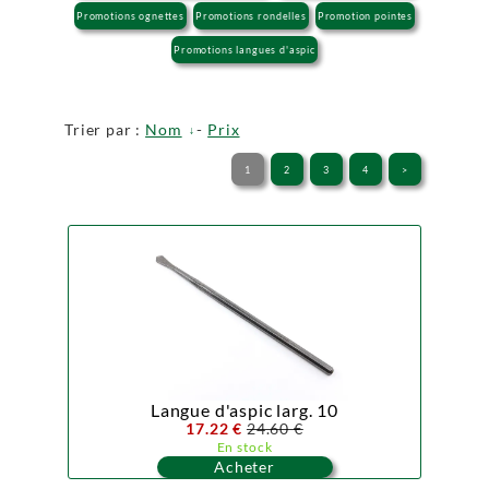
Promotions ognettes
Promotions rondelles
Promotion pointes
Promotions langues d'aspic
Trier par :
Nom
-
Prix
1
2
3
4
>
Langue d'aspic larg. 10
17.22 €
24.60 €
En stock
Acheter