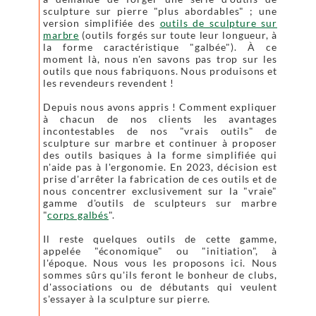
sculpture sur pierre "plus abordables" ; une
version simplifiée des
outils de sculpture sur
marbre
(outils forgés sur toute leur longueur, à
la forme caractéristique "galbée"). À ce
moment là, nous n'en savons pas trop sur les
outils que nous fabriquons. Nous produisons et
les revendeurs revendent !
Depuis nous avons appris ! Comment expliquer
à chacun de nos clients les avantages
incontestables de nos "vrais outils" de
sculpture sur marbre et continuer à proposer
des outils basiques à la forme simplifiée qui
n'aide pas à l'ergonomie. En 2023, décision est
prise d'arrêter la fabrication de ces outils et de
nous concentrer exclusivement sur la "vraie"
gamme d'outils de sculpteurs sur marbre
"
corps galbés
".
Il reste quelques outils de cette gamme,
appelée "économique" ou "initiation", à
l'époque. Nous vous les proposons ici. Nous
sommes sûrs qu'ils feront le bonheur de clubs,
d'associations ou de débutants qui veulent
s'essayer à la sculpture sur pierre.