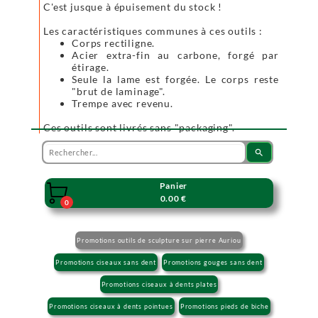
C'est jusque à épuisement du stock !
Les caractéristiques communes à ces outils :
Corps rectiligne.
Acier extra-fin au carbone, forgé par
étirage.
Seule la lame est forgée. Le corps reste
"brut de laminage".
Trempe avec revenu.
Ces outils sont livrés sans "packaging".
search
Panier

0.00 €
0
Promotions outils de sculpture sur pierre Auriou
Promotions ciseaux sans dent
Promotions gouges sans dent
Promotions ciseaux à dents plates
Promotions ciseaux à dents pointues
Promotions pieds de biche