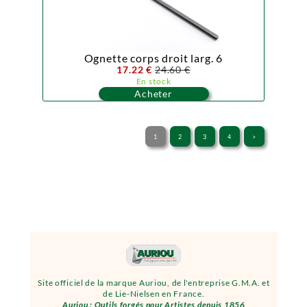
Ognette corps droit larg. 6
17.22 €
24.60 €
En stock
Acheter
1
2
3
4
>
Site officiel de la marque Auriou, de l'entreprise G.M.A. et
de Lie-Nielsen en France.
Auriou : Outils forgés pour Artistes depuis 1856