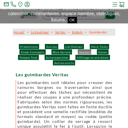
Ce site et des sites tiers qu'il utilise collectent des cookies pour
mail_outline
les fonctionnalités suivantes : vidéos, cartes, réseaux sociaux,
calendrier, commentaires, espace membre, statistiques,
search
forums.
OK
Accueil
>
La boutique
>
Veritas
>
Rabots
> Guimbardes
Promotions
Auriou
Lie-Nielsen
Hock Tools
Knew Concepts
Blue Spruce
Veritas
Narex
Temple Tool
Scharwaechter
Affûtage et entretien
Autres outils
Les guimbardes Veritas
Les guimbardes sont idéales pour creuser des
rainures borgnes ou traversantes ainsi que
pour effectuer des tâches qui nécessitent de
réaliser des coupes à une profondeur précise.
Fabriquées selon des normes rigoureuses, les
guimbardes Veritas sont faites en fonte ductile
et possèdent une semelle rectifiée (modèles de
formats standard et moyen) ou rodée (petite
guimbarde). Un collier de serrage à ressort
unique assujettit le fer à l'outil. Lorsqu'on le