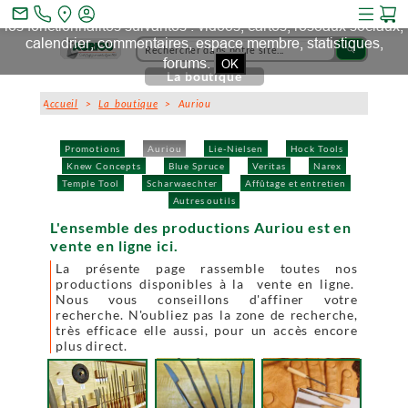
Ce site et des sites tiers qu'il utilise collectent des cookies pour
mail_outline
les fonctionnalités suivantes : vidéos, cartes, réseaux sociaux,
calendrier, commentaires, espace membre, statistiques,
search
forums.
OK
La boutique
Accueil
>
La boutique
> Auriou
Promotions
Auriou
Lie-Nielsen
Hock Tools
Knew Concepts
Blue Spruce
Veritas
Narex
Temple Tool
Scharwaechter
Affûtage et entretien
Autres outils
L'ensemble des productions Auriou est en
vente en ligne ici.
La présente page rassemble toutes nos
productions disponibles à la vente en ligne.
Nous vous conseillons d'affiner votre
recherche. N'oubliez pas la zone de recherche,
très efficace elle aussi, pour un accès encore
plus direct.