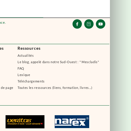
nce.



es
Ressources
Actualités
Le blog, appelé dans notre Sud-Ouest : " Mescladis"
FAQ
Lexique
Téléchargements
s de page
Toutes les ressources (liens, formation, livres...)