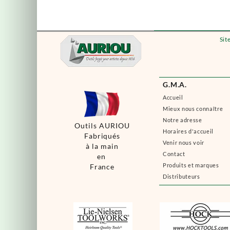
Sit
G.M.A.
Accueil
Mieux nous connaître
Notre adresse
Outils AURIOU
Horaires d'accueil
Fabriqués
Venir nous voir
à la main
Contact
en
Produits et marques
France
Distributeurs