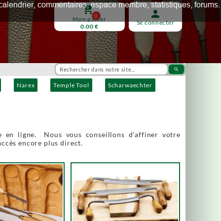
ux, calendrier, commentaires, espace membre, statistiques, forums.
shopping_cart
person
0
Mon panier
Se connecter
0.00 €
search
Narex
Temple Tool
Scharwaechter
 en ligne. Nous vous conseillons d'affiner votre
accès encore plus direct.