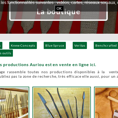
our les fonctionnalités suivantes : vidéos, cartes, réseaux socia
OK
La boutique
s
Knew Concepts
Blue Spruce
Veritas
Benchcrafted
s outils
s productions Auriou est en vente en ligne ici.
age rassemble toutes nos productions disponibles à la vente
bliez pas la zone de recherche, très efficace elle aussi, pour un 