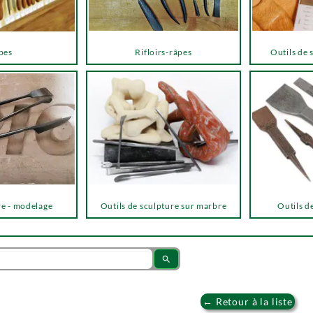
pes
Rifloirs-râpes
Outils de 
re - modelage
Outils de sculpture sur marbre
Outils de
search
← Retour à la liste