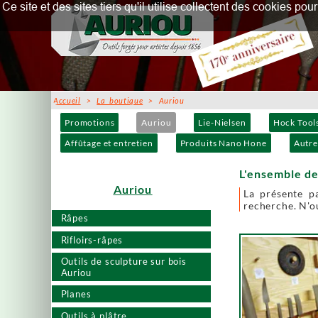
Ce site et des sites tiers qu'il utilise collectent des cookies p
Accueil
>
La boutique
> Auriou
Promotions
Auriou
Lie-Nielsen
Hock Tool
Affûtage et entretien
Produits Nano Hone
Autre
L'ensemble de
Auriou
La présente p
recherche. N'ou
Râpes
Rifloirs-râpes
Outils de sculpture sur bois
Auriou
Planes
Outils à plâtre