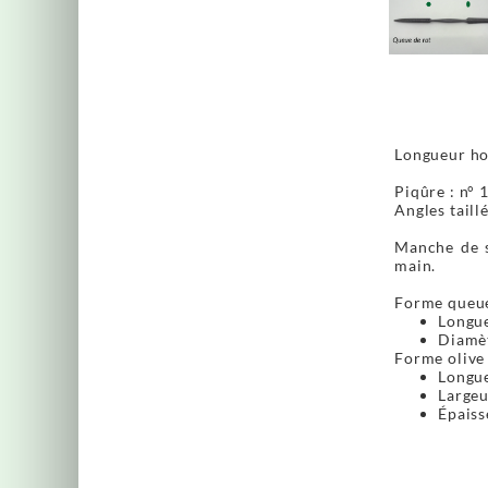
Longueur ho
Piqûre : n° 
Angles taillé
Manche de s
main.
Forme queue
Longue
Diamèt
Forme olive 
Longue
Largeu
Épaiss