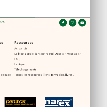
nce.



es
Ressources
Actualités
Le blog, appelé dans notre Sud-Ouest : " Mescladis"
FAQ
Lexique
Téléchargements
s de page
Toutes les ressources (liens, formation, livres...)