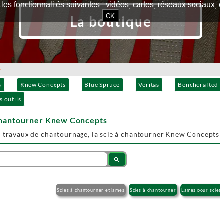
our les fonctionnalités suivantes : vidéos, cartes, réseaux socia
OK
La boutique
r
s
Knew Concepts
Blue Spruce
Veritas
Benchcrafted
s outils
 chantourner Knew Concepts
 travaux de chantournage, la scie à chantourner Knew Concepts vo
search
Scies à chantourner et lames
Scies à chantourner
Lames pour scie