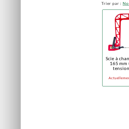
Trier par :
N
Scie à ch
165 mm (
tension
Actuellemen