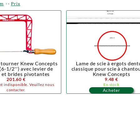
om
-
Prix
antourner Knew Concepts
Lame de scie à ergots dent
6-1/2'') avec levier de
classique pour scie à chanto
 et brides pivotantes
Knew Concepts
201.60 €
9.48 €
t indisponible. Veuillez nous
En stock
contacter.
Acheter