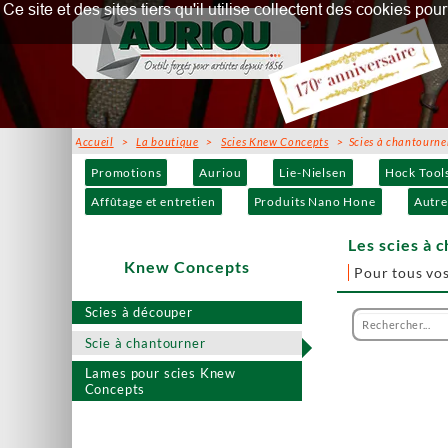
Ce site et des sites tiers qu'il utilise collectent des cookies p
Accueil
>
La boutique
>
Scies Knew Concepts
> Scies à chantourne
Promotions
Auriou
Lie-Nielsen
Hock Tool
Affûtage et entretien
Produits Nano Hone
Autre
Les scies à
Knew Concepts
Pour tous vos
Scies à découper
Scie à chantourner
Lames pour scies Knew
Concepts