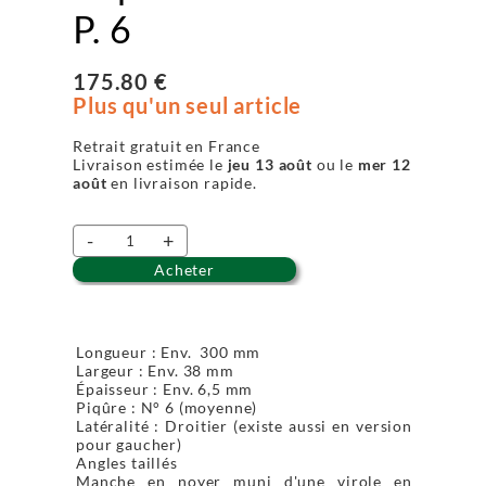
P. 6
175.80 €
Plus qu'un seul article
Retrait gratuit en France
Livraison estimée le
jeu 13 août
ou le
mer 12
août
en livraison rapide.
-
+
Acheter
Longueur : Env. 300 mm
Largeur : Env. 38 mm
Épaisseur : Env. 6,5 mm
Piqûre : N° 6 (moyenne)
Latéralité : Droitier (existe aussi en version
pour gaucher)
Angles taillés
Manche en noyer muni d'une virole en