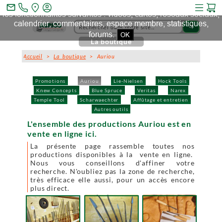
Ce site et des sites tiers qu'il utilise collectent des cookies pour
mail_outline
les fonctionnalités suivantes : vidéos, cartes, réseaux sociaux,
calendrier, commentaires, espace membre, statistiques,
search
forums.
OK
La boutique
Accueil
>
La boutique
> Auriou
Promotions
Auriou
Lie-Nielsen
Hock Tools
Knew Concepts
Blue Spruce
Veritas
Narex
Temple Tool
Scharwaechter
Affûtage et entretien
Autres outils
L'ensemble des productions Auriou est en
vente en ligne ici.
La présente page rassemble toutes nos
productions disponibles à la vente en ligne.
Nous vous conseillons d'affiner votre
recherche. N'oubliez pas la zone de recherche,
très efficace elle aussi, pour un accès encore
plus direct.