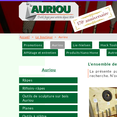
Accueil
>
La boutique
> Auriou
Promotions
Auriou
Lie-Nielsen
Hock Tool
Affûtage et entretien
Produits Nano Hone
Autre
L'ensemble de
Auriou
La présente p
recherche. N'ou
Râpes
Rifloirs-râpes
Outils de sculpture sur bois
Auriou
Planes
Outils à plâtre