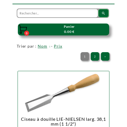
search
Panier

0.00 €
0
Trier par :
Nom
-
Prix
1
2
>
Ciseau à douille LIE-NIELSEN larg. 38,1
mm (1 1/2")