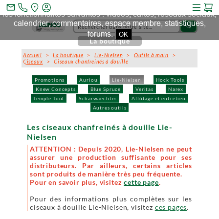
Ce site et des sites tiers qu'il utilise collectent des cookies pour
mail_outline
les fonctionnalités suivantes : vidéos, cartes, réseaux sociaux,
calendrier, commentaires, espace membre, statistiques,
search
forums.
OK
La boutique
Accueil
>
La boutique
>
Lie-Nielsen
>
Outils à main
>
Ciseaux
> Ciseaux chanfreinés à douille
Promotions
Auriou
Lie-Nielsen
Hock Tools
Knew Concepts
Blue Spruce
Veritas
Narex
Temple Tool
Scharwaechter
Affûtage et entretien
Autres outils
Les ciseaux chanfreinés à douille Lie-
Nielsen
ATTENTION : Depuis 2020, Lie-Nielsen ne peut
assurer une production suffisante pour ses
distributeurs. Par ailleurs, certains articles
sont produits de manière très peu fréquente.
Pour en savoir plus, visitez
cette page
.
Pour des informations plus complètes sur les
ciseaux à douille Lie-Nielsen, visitez
ces pages
.