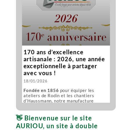
170 ans d’excellence
artisanale : 2026, une année
exceptionnelle à partager
avec vous !
18/01/2026
Fondée en 1856
pour équiper les
ateliers de Rodin et les chantiers
d’Haussmann, notre manufacture
célèbre cette année ses 170 ans.
Une
histoire unique
, des événements à
👋 Bienvenue sur le site
venir… et vous en faites partie !
AURIOU, un site à double