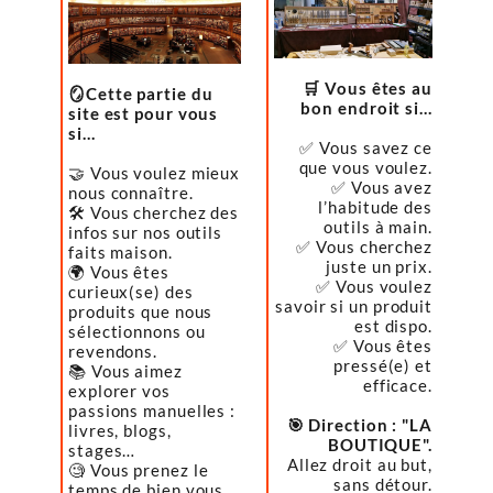
🛒 Vous êtes au
🪞Cette partie du
bon endroit si…
site est pour vous
si…
✅ Vous savez ce
que vous voulez.
🤝 Vous voulez mieux
✅ Vous avez
nous connaître.
l’habitude des
🛠️ Vous cherchez des
outils à main.
infos sur nos outils
✅ Vous cherchez
faits maison.
juste un prix.
🌍 Vous êtes
✅ Vous voulez
curieux(se) des
savoir si un produit
produits que nous
est dispo.
sélectionnons ou
✅ Vous êtes
revendons.
pressé(e) et
📚 Vous aimez
efficace.
explorer vos
passions manuelles :
🎯 Direction : "LA
livres, blogs,
BOUTIQUE".
stages…
Allez droit au but,
🧐 Vous prenez le
sans détour.
temps de bien vous