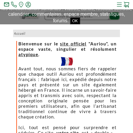
Ce site et des sites tiers qu'il utilise collectent des cookies pour
mail_outline
les fonctionnalités suivantes : vidéos, cartes, réseaux sociaux,
calendrier, commentaires, espace membre, statistiques,
search
forums.
OK
Accueil
Bienvenue sur le
site officiel
"Auriou", un
espace vaste, singulier et résolument
atypique
.
Avant tout, nous sommes fiers de rappeler
que chaque outil Auriou est profondément
français : fabriqué ici, expédié depuis notre
pays et présenté sur un site également
hébergé en France. Il incarne un savoir-faire
appris et transmis avec soin, respectant la
conception originale pensée pour les
premiers utilisateurs, afin que l’artisanat
traditionnel continue de vivre à travers
chaque création.
Ici, tout est pensé pour surprendre et
séduire. Ce site,
votre site
, est « double »…