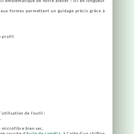
til emblématique de notre atelier ! Ici en longueur
 aux formes permettant un guidage précis grâce à
 profil
ilisation de l'outil :
.
e microfibre bien sec.
ine couche d'
huile de camélia
, à l'aide d'un chiffon