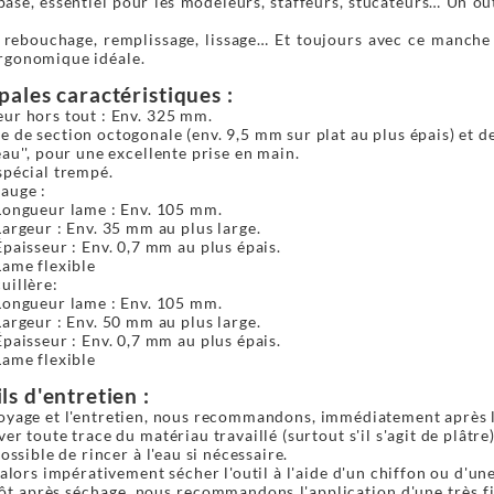
base, essentiel pour les modeleurs, staffeurs, stucateurs… Un ou
r rebouchage, remplissage, lissage… Et toujours avec ce manche
rgonomique idéale.
ipales caractéristiques :
ur hors tout : Env. 325 mm.
 de section octogonale (env. 9,5 mm sur plat au plus épais) et de
eau'', pour une excellente prise en main.
spécial trempé.
auge :
Longueur lame : Env. 105 mm.
Largeur : Env. 35 mm au plus large.
Épaisseur : Env. 0,7 mm au plus épais.
Lame flexible
uillère:
Longueur lame : Env. 105 mm.
Largeur : Env. 50 mm au plus large.
Épaisseur : Env. 0,7 mm au plus épais.
Lame flexible
ls d'entretien :
oyage et l'entretien, nous recommandons, immédiatement après l'ut
er toute trace du matériau travaillé (surtout s'il s'agit de plâtre)
possible de rincer à l'eau si nécessaire.
t alors impérativement sécher l'outil à l'aide d'un chiffon ou d'un
ôt après séchage, nous recommandons l'application d'une très f