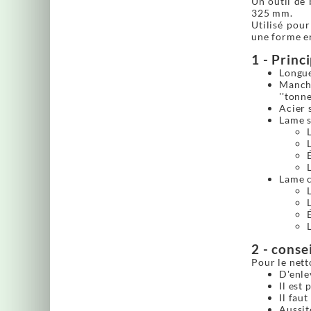
Un outil de 
325 mm.
Utilisé pou
une forme e
1 - Princ
Longue
Manche
''tonn
Acier 
Lame s
Lame c
2 - consei
Pour le nett
D'enlev
Il est 
Il fau
Aussit