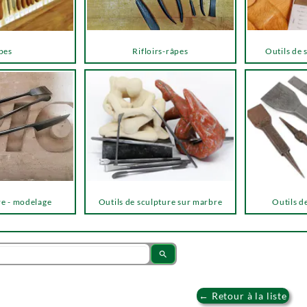
pes
Rifloirs-râpes
Outils de 
re - modelage
Outils de sculpture sur marbre
Outils de
search
← Retour à la liste