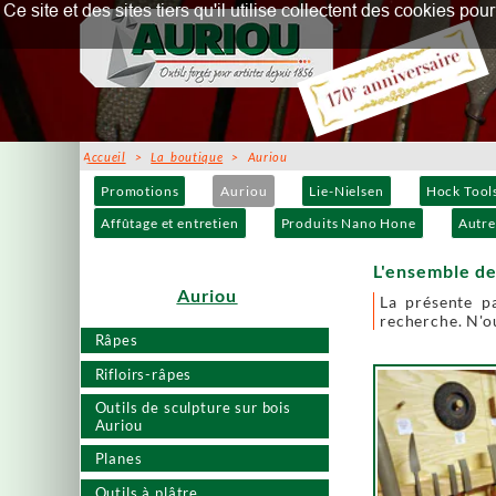
Ce site et des sites tiers qu'il utilise collectent des cookies p
Accueil
>
La boutique
> Auriou
Promotions
Auriou
Lie-Nielsen
Hock Tool
Affûtage et entretien
Produits Nano Hone
Autre
L'ensemble de
Auriou
La présente p
recherche. N'ou
Râpes
Rifloirs-râpes
Outils de sculpture sur bois
Auriou
Planes
Outils à plâtre