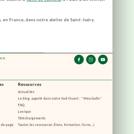
, en France, dans notre atelier de Saint-Juéry.
nce.



es
Ressources
Actualités
Le blog, appelé dans notre Sud-Ouest : " Mescladis"
FAQ
Lexique
Téléchargements
s de page
Toutes les ressources (liens, formation, livres...)