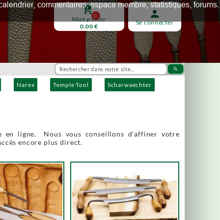
ux, calendrier, commentaires, espace membre, statistiques, forums.
shopping_cart
person
0
Mon panier
Se connecter
0.00 €
search
Narex
Temple Tool
Scharwaechter
 en ligne. Nous vous conseillons d'affiner votre
accès encore plus direct.