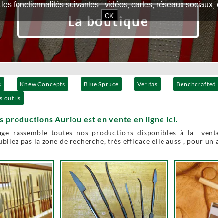
our les fonctionnalités suivantes : vidéos, cartes, réseaux socia
OK
La boutique
s
Knew Concepts
Blue Spruce
Veritas
Benchcrafted
s outils
s productions Auriou est en vente en ligne ici.
age rassemble toutes nos productions disponibles à la vente
bliez pas la zone de recherche, très efficace elle aussi, pour un 