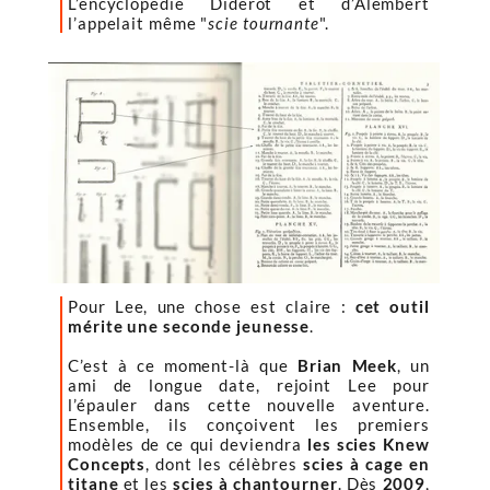
L’encyclopédie Diderot et d’Alembert
l’appelait même "
scie tournante
".
Pour Lee, une chose est claire :
cet outil
mérite une seconde jeunesse
.
C’est à ce moment-là que
Brian Meek
, un
ami de longue date, rejoint Lee pour
l’épauler dans cette nouvelle aventure.
Ensemble, ils conçoivent les premiers
modèles de ce qui deviendra
les scies Knew
Concepts
, dont les célèbres
scies à cage en
titane
et les
scies à chantourner
. Dès
2009
,