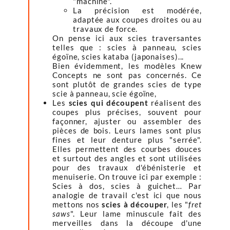
"machine".
La précision est modérée,
adaptée aux coupes droites ou au
travaux de force.
On pense ici aux scies traversantes
telles que : scies à panneau, scies
égoïne, scies kataba (japonaises)...
Bien évidemment, les modèles Knew
Concepts ne sont pas concernés. Ce
sont plutôt de grandes scies de type
scie à panneau, scie égoïne,
Les
scies qui découpent
réalisent des
coupes plus précises, souvent pour
façonner, ajuster ou assembler des
pièces de bois. Leurs lames sont plus
fines et leur denture plus "serrée".
Elles permettent des courbes douces
et surtout des angles et sont utilisées
pour des travaux d'ébénisterie et
menuiserie. On trouve ici par exemple :
Scies à dos, scies à guichet… Par
analogie de travail c'est ici que nous
mettons nos
scies à découper
, les "
fret
saws
". Leur lame minuscule fait des
merveilles dans la découpe d'une