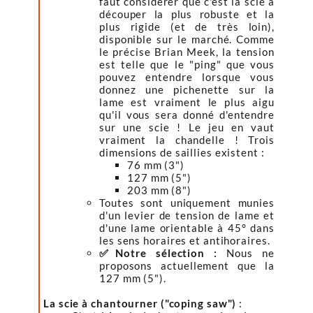
faut considérer que c'est la scie à
découper la plus robuste et la
plus rigide (et de très loin),
disponible sur le marché. Comme
le précise Brian Meek, la tension
est telle que le "ping" que vous
pouvez entendre lorsque vous
donnez une pichenette sur la
lame est vraiment le plus aigu
qu'il vous sera donné d'entendre
sur une scie ! Le jeu en vaut
vraiment la chandelle ! Trois
dimensions de saillies existent :
76 mm (3")
127 mm (5")
203 mm (8")
Toutes sont uniquement munies
d'un levier de tension de lame et
d'une lame orientable à 45° dans
les sens horaires et antihoraires.
✅Notre sélection :
Nous ne
proposons actuellement que la
127 mm (5").
La scie à chantourner ("coping saw")
: