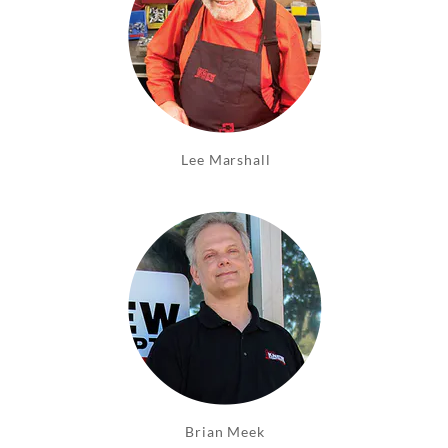
brightness_1
Lee Marshall
brightness_1
Brian Meek