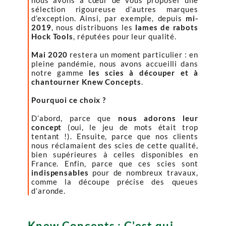
nous avons à cœur de vous proposer une
sélection rigoureuse d’autres marques
d’exception. Ainsi, par exemple, depuis
mi-
2019
, nous distribuons les
lames de rabots
Hock Tools
, réputées pour leur qualité.
Mai 2020
restera un moment particulier : en
pleine pandémie, nous avons accueilli dans
notre gamme
les scies à découper et à
chantourner Knew Concepts
.
Pourquoi ce choix ?
D’abord, parce que
nous adorons leur
concept
(oui, le jeu de mots était trop
tentant !). Ensuite, parce que nos clients
nous réclamaient des scies de cette qualité,
bien supérieures à celles disponibles en
France. Enfin, parce que ces scies sont
indispensables
pour de nombreux travaux,
comme la découpe précise des queues
d’aronde.
Knew Concepts : C'est qui