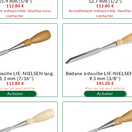
15,9 mm (5/8")
12,7 mm (1/2")
112.80 €
112.80 €
t indisponible. Veuillez nous
Actuellement indisponible. Veuille
contacter.
contacter.
ouille LIE-NIELSEN larg.
Bédane à douille LIE-NIELSEN
1.1 mm (7/16'')
9.5 mm (3/8'')
112.80 €
145.20 €
us qu'un seul article
Plus qu'un seul article
Acheter
Acheter