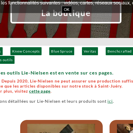
our les fonctionnalités suivantes : vidéos, cartes, réseaux socia
OK
La boutique
s
Knew Concepts
Blue Spruce
Veritas
Benchcrafted
s outils
es outils Lie-Nielsen est en vente sur ces pages.
Depuis 2020, Lie-Nielsen ne peut assurer une production suffis
e que les articles disponibles sur notre stock à Saint-Juéry.
r plus, visitez
cette page
.
ons détaillées sur Lie-Nielsen et leurs produits sont
ici
.