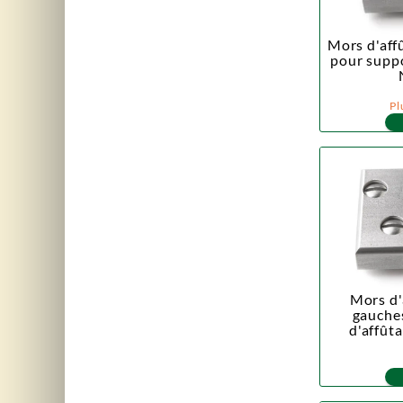
Mors d'affû
pour suppo
Pl
Mors d'
gauche
d'affûta