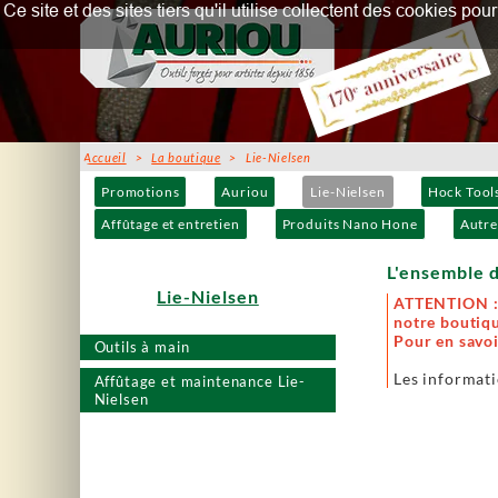
Ce site et des sites tiers qu'il utilise collectent des cookies p
Accueil
>
La boutique
> Lie-Nielsen
Promotions
Auriou
Lie-Nielsen
Hock Tool
Affûtage et entretien
Produits Nano Hone
Autre
L'ensemble d
Lie-Nielsen
ATTENTION : 
notre boutiqu
Pour en savoi
Outils à main
Les informati
Affûtage et maintenance Lie-
Nielsen