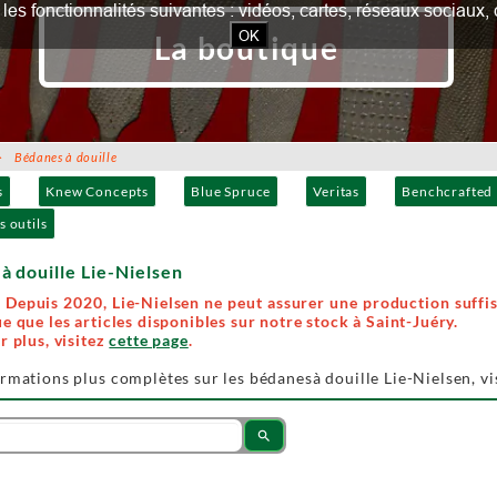
our les fonctionnalités suivantes : vidéos, cartes, réseaux socia
OK
La boutique
 Bédanes à douille
s
Knew Concepts
Blue Spruce
Veritas
Benchcrafted
s outils
à douille Lie-Nielsen
Depuis 2020, Lie-Nielsen ne peut assurer une production suffis
e que les articles disponibles sur notre stock à Saint-Juéry.
r plus, visitez
cette page
.
rmations plus complètes sur les bédanesà douille Lie-Nielsen, vi
search