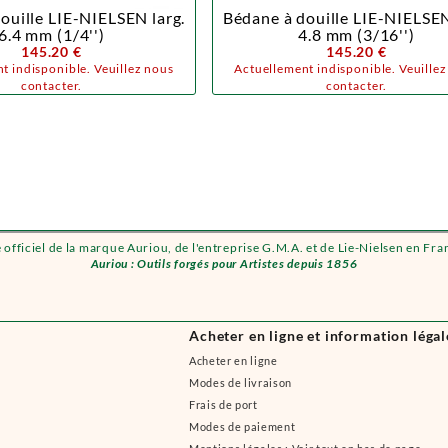
ouille LIE-NIELSEN larg.
Bédane à douille LIE-NIELSEN
6.4 mm (1/4'')
4.8 mm (3/16'')
145.20 €
145.20 €
t indisponible. Veuillez nous
Actuellement indisponible. Veuille
contacter.
contacter.
e officiel de la marque Auriou, de l'entreprise G.M.A. et de Lie-Nielsen en Fra
Auriou : Outils forgés pour Artistes depuis 1856
Acheter en ligne et information légal
Acheter en ligne
Modes de livraison
Frais de port
Modes de paiement