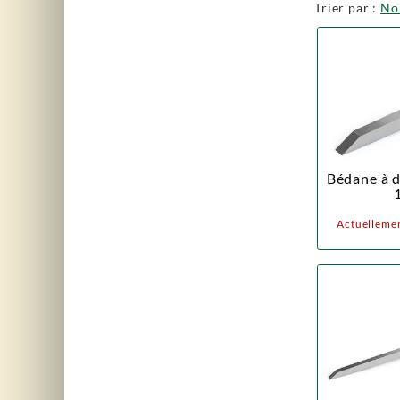
Trier par :
N
Bédane à d
Actuellemen