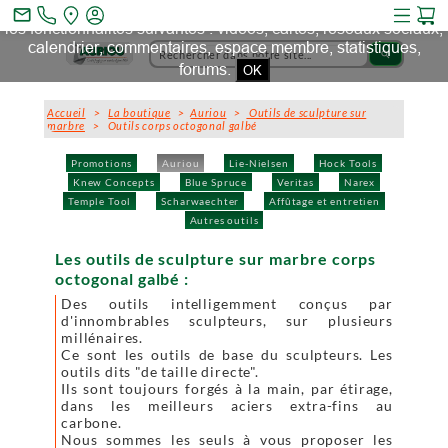
Ce site et des sites tiers qu'il utilise collectent des cookies pour
mail_outline
les fonctionnalités suivantes : vidéos, cartes, réseaux sociaux,
calendrier, commentaires, espace membre, statistiques,
search
forums.
OK
Accueil
>
La boutique
>
Auriou
>
Outils de sculpture sur
marbre
> Outils corps octogonal galbé
Promotions
Auriou
Lie-Nielsen
Hock Tools
Knew Concepts
Blue Spruce
Veritas
Narex
Temple Tool
Scharwaechter
Affûtage et entretien
Autres outils
Les outils de sculpture sur marbre corps
octogonal galbé :
Des outils intelligemment conçus par
d'innombrables sculpteurs, sur plusieurs
millénaires.
Ce sont les outils de base du sculpteurs. Les
outils dits "de taille directe".
Ils sont toujours forgés à la main, par étirage,
dans les meilleurs aciers extra-fins au
carbone.
Nous sommes les seuls à vous proposer les