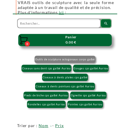
VRAIS outils de sculpture avec la seule forme
adaptée à un travail de qualité et de précision.
Plus d'informations
ici
:
search
Panier

0.00 €
0
Outils de sculpture octogonaux corps galbé
Ciseaux sans dent cps galbé Auriou
Gouges cps galbé Auriou
Ciseaux à dents plates cps galbé
Ciseaux à dents pointues cps galbé Auriou
Pieds de biche cps galbé Auriou
Ognette cps galbé Auriou
Rondelles cps galbé Auriou
Pointes cps galbé Auriou
Trier par :
Nom
-
Prix