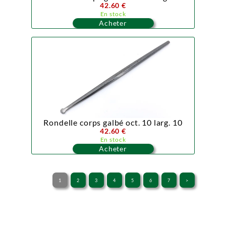
42.60 €
En stock
Acheter
Rondelle corps galbé oct. 10 larg. 10
42.60 €
En stock
Acheter
1
2
3
4
5
6
7
>