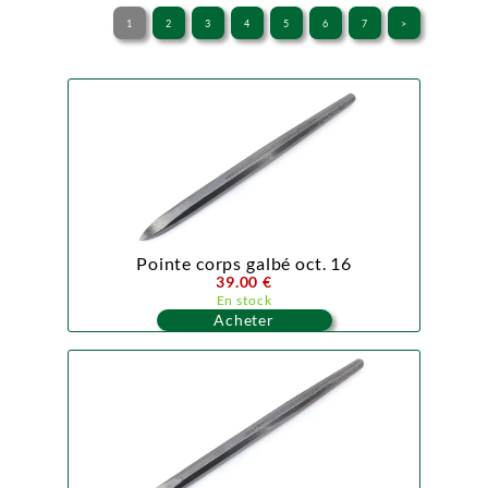
1
2
3
4
5
6
7
>
Pointe corps galbé oct. 16
39.00 €
En stock
Acheter