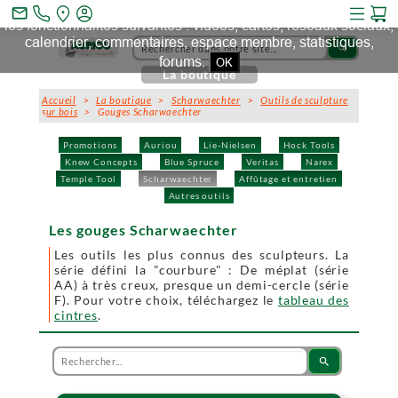
Ce site et des sites tiers qu'il utilise collectent des cookies pour
mail_outline
les fonctionnalités suivantes : vidéos, cartes, réseaux sociaux,
calendrier, commentaires, espace membre, statistiques,
search
forums.
OK
La boutique
Accueil
>
La boutique
>
Scharwaechter
>
Outils de sculpture
sur bois
> Gouges Scharwaechter
Promotions
Auriou
Lie-Nielsen
Hock Tools
Knew Concepts
Blue Spruce
Veritas
Narex
Temple Tool
Scharwaechter
Affûtage et entretien
Autres outils
Les gouges Scharwaechter
Les outils les plus connus des sculpteurs. La
série défini la "courbure" : De méplat (série
AA) à très creux, presque un demi-cercle (série
F). Pour votre choix, téléchargez le
tableau des
cintres
.
search