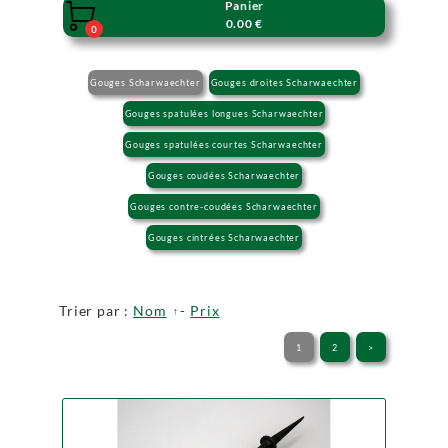
Panier

0.00 €
0
Gouges Scharwaechter
Gouges droites Scharwaechter
Gouges spatulées longues Scharwaechter
Gouges spatulées courtes Scharwaechter
Gouges coudées Scharwaechter
Gouges contre-coudées Scharwaechter
Gouges cintrées Scharwaechter
Trier par :
Nom
-
Prix
1
2
>