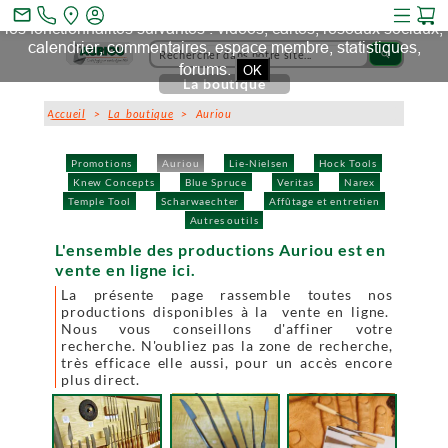
Ce site et des sites tiers qu'il utilise collectent des cookies pour
mail_outline
les fonctionnalités suivantes : vidéos, cartes, réseaux sociaux,
calendrier, commentaires, espace membre, statistiques,
search
forums.
OK
La boutique
Accueil
>
La boutique
> Auriou
Promotions
Auriou
Lie-Nielsen
Hock Tools
Knew Concepts
Blue Spruce
Veritas
Narex
Temple Tool
Scharwaechter
Affûtage et entretien
Autres outils
L'ensemble des productions Auriou est en
vente en ligne ici.
La présente page rassemble toutes nos
productions disponibles à la vente en ligne.
Nous vous conseillons d'affiner votre
recherche. N'oubliez pas la zone de recherche,
très efficace elle aussi, pour un accès encore
plus direct.