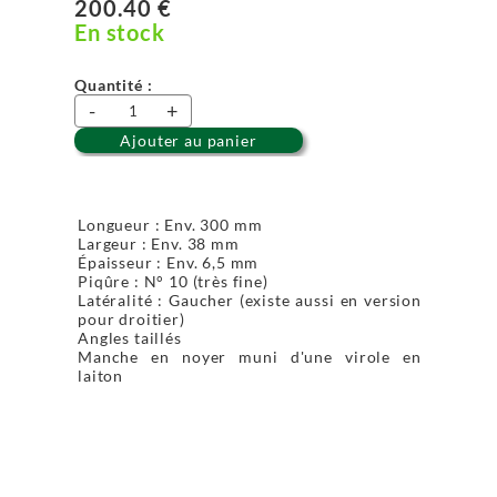
200.40 €
En stock
Quantité :
-
+
Ajouter au panier
Longueur : Env. 300 mm
Largeur : Env. 38 mm
Épaisseur : Env. 6,5 mm
Piqûre : N° 10 (très fine)
Latéralité : Gaucher (existe aussi en version
pour droitier)
Angles taillés
Manche en noyer muni d'une virole en
laiton