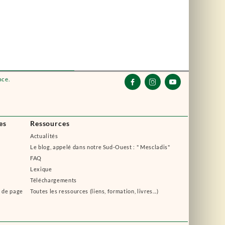
nce.



es
Ressources
Actualités
Le blog, appelé dans notre Sud-Ouest : " Mescladis"
FAQ
Lexique
Téléchargements
s de page
Toutes les ressources (liens, formation, livres...)