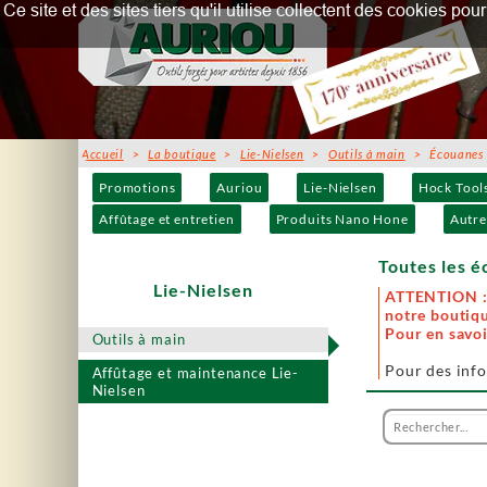
Ce site et des sites tiers qu'il utilise collectent des cookies p
Accueil
>
La boutique
>
Lie-Nielsen
>
Outils à main
> Écouanes
Promotions
Auriou
Lie-Nielsen
Hock Tool
Affûtage et entretien
Produits Nano Hone
Autre
Toutes les é
Lie-Nielsen
ATTENTION : 
notre boutiqu
Pour en savoi
Outils à main
Pour des info
Affûtage et maintenance Lie-
Nielsen