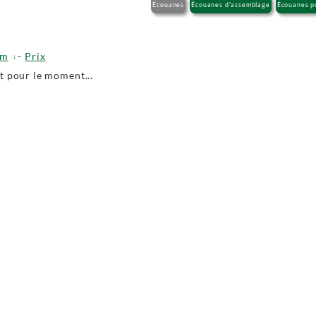
Écouanes
Écouanes d'assemblage
Écouanes p
om
-
Prix
 pour le moment...