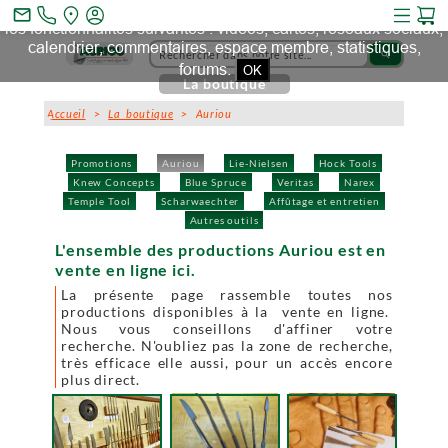
Ce site et des sites tiers qu'il utilise collectent des cookies pour
mail_outline
les fonctionnalités suivantes : vidéos, cartes, réseaux sociaux,
calendrier, commentaires, espace membre, statistiques,
search
forums.
OK
La boutique
Accueil
>
La boutique
> Auriou
Promotions
Auriou
Lie-Nielsen
Hock Tools
Knew Concepts
Blue Spruce
Veritas
Narex
Temple Tool
Scharwaechter
Affûtage et entretien
Autres outils
L'ensemble des productions Auriou est en
vente en ligne ici.
La présente page rassemble toutes nos
productions disponibles à la vente en ligne.
Nous vous conseillons d'affiner votre
recherche. N'oubliez pas la zone de recherche,
très efficace elle aussi, pour un accès encore
plus direct.