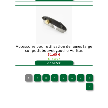
Accessoire pour utilisation de lames large
sur petit bouvet gauche Veritas
51.60 €
En stock
Acheter
1
2
3
4
5
6
7
8
>