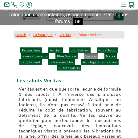
Ce site et des sites tiers qu'il utilise collectent des cookies pour
mail_outline
les fonctionnalités suivantes : vidéos, cartes, réseaux sociaux,
calendrier, commentaires, espace membre, statistiques,
search
forums.
OK
Accueil
>
La boutique
>
Veritas
> Rabots Veritas
Promotions
Auriou
Lie-Nielsen
Hock Tools
Knew Concepts
Blue Spruce
Veritas
Narex
Temple Tool
Scharwaechter
Affûtage et entretien
Autres outils
Les rabots Veritas
Veritas est en quelque sorte l'écurie de formule
1 des rabots ! À l'inverse des principaux
fabricants (quasi totalement Asiatiques ou
Indiens), ils n'ont pas essayé à tout prix de
réduire le coût de fabrication, souvent au
détriment de la qualité. Veritas œuvre au
quotidien pour perfectionner les mécanismes
de réglage, concevoir des innovations
techniques visant à prévenir les vibrations de
la lame, offrir des lames aux biseaux variés et