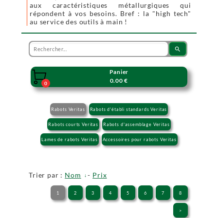
aux caractéristiques métallurgiques qui
répondent à vos besoins. Bref : la "high tech"
au service des outils à main !
search
Panier

0.00 €
0
Rabots Veritas
Rabots d'établi standards Veritas
Rabots courts Veritas
Rabots d'assemblage Veritas
Lames de rabots Veritas
Accessoires pour rabots Veritas
Trier par :
Nom
-
Prix
1
2
3
4
5
6
7
8
>