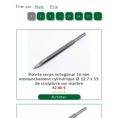
Trier par :
Nom
-
Prix
1
2
3
...
15
16
17
>
Pointe corps octogonal 16 mm
emmanchement cylindrique Ø 12.7 x 55
de sculpture sur marbre
42.80 €
En stock
Acheter