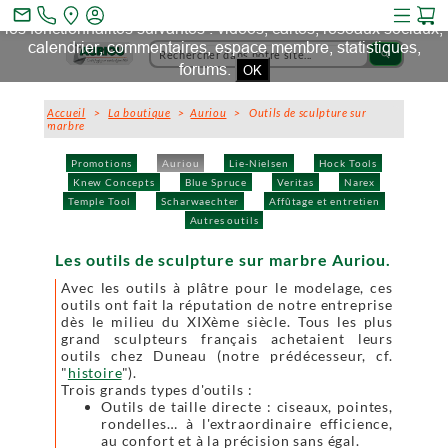
Ce site et des sites tiers qu'il utilise collectent des cookies pour
mail_outline
les fonctionnalités suivantes : vidéos, cartes, réseaux sociaux,
calendrier, commentaires, espace membre, statistiques,
search
forums.
OK
Accueil
>
La boutique
>
Auriou
> Outils de sculpture sur
marbre
Promotions
Auriou
Lie-Nielsen
Hock Tools
Knew Concepts
Blue Spruce
Veritas
Narex
Temple Tool
Scharwaechter
Affûtage et entretien
Autres outils
Les outils de sculpture sur marbre Auriou.
Avec les outils à plâtre pour le modelage, ces
outils ont fait la réputation de notre entreprise
dès le milieu du XIXème siècle. Tous les plus
grand sculpteurs français achetaient leurs
outils chez Duneau (notre prédécesseur, cf.
"
histoire
").
Trois grands types d'outils :
Outils de taille directe : ciseaux, pointes,
rondelles… à l'extraordinaire efficience,
au confort et à la précision sans égal.