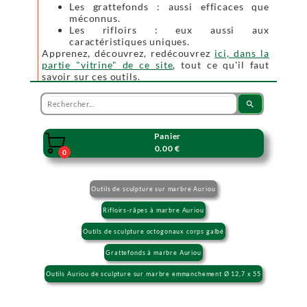
Les grattefonds : aussi efficaces que
méconnus.
Les rifloirs : eux aussi aux
caractéristiques uniques.
Apprenez, découvrez, redécouvrez
ici, dans la
partie "vitrine" de ce site
, tout ce qu'il faut
savoir sur ces outils.
search
Panier

0.00 €
0
Outils de sculpture sur marbre Auriou
Rifloirs-râpes à marbre Auriou
Outils de sculpture octogonaux corps galbé
Grattefonds à marbre Auriou
Outils Auriou de sculpture sur marbre emmanchement Ø 12,7 x 55