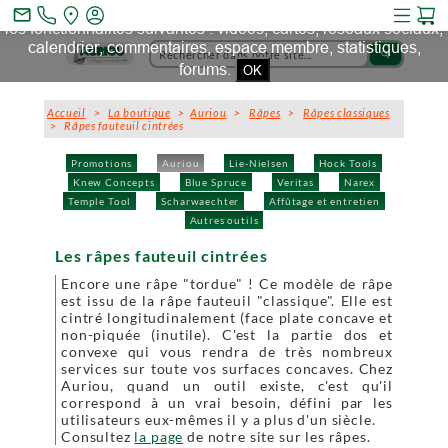
Ce site et des sites tiers qu'il utilise collectent des cookies pour
mail_outline
les fonctionnalités suivantes : vidéos, cartes, réseaux sociaux,
calendrier, commentaires, espace membre, statistiques,
search
forums.
OK
Accueil
>
La boutique
>
Auriou
>
Râpes
>
Râpes classiques
> Râpes fauteuil cintrées
Promotions
Auriou
Lie-Nielsen
Hock Tools
Knew Concepts
Blue Spruce
Veritas
Narex
Temple Tool
Scharwaechter
Affûtage et entretien
Autres outils
Les râpes fauteuil cintrées
Encore une râpe "tordue" ! Ce modèle de râpe
est issu de la râpe fauteuil "classique". Elle est
cintré longitudinalement (face plate concave et
non-piquée (inutile). C'est la partie dos et
convexe qui vous rendra de très nombreux
services sur toute vos surfaces concaves. Chez
Auriou, quand un outil existe, c'est qu'il
correspond à un vrai besoin, défini par les
utilisateurs eux-mêmes il y a plus d'un siècle.
Consultez
la page
de notre site sur les râpes.