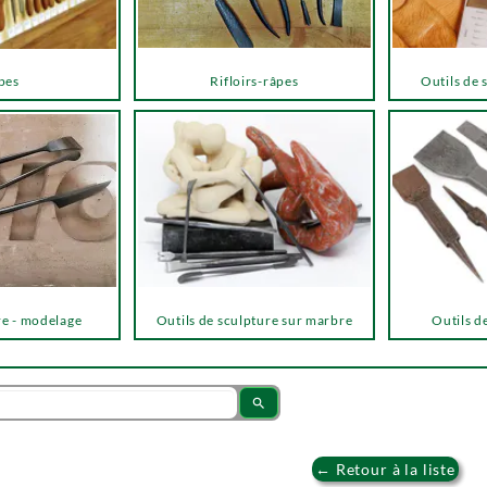
pes
Rifloirs-râpes
Outils de 
re - modelage
Outils de sculpture sur marbre
Outils de
search
← Retour à la liste