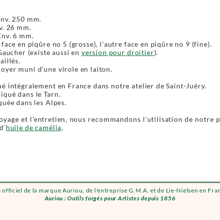
Env. 250 mm.
v. 26 mm.
Env. 6 mm.
 face en piqûre no 5 (grosse), l'autre face en piqûre no 9 (fine).
 Gaucher (existe aussi en
version pour droitier
).
aillés.
yer muni d'une virole en laiton.
é intégralement en France dans notre atelier de Saint-Juéry.
iqué dans le Tarn.
quée dans les Alpes.
oyage et l'entretien, nous recommandons l'utilisation de notre 
d'
huile de camélia
.
e officiel de la marque Auriou, de l'entreprise G.M.A. et de Lie-Nielsen en Fra
Auriou : Outils forgés pour Artistes depuis 1856