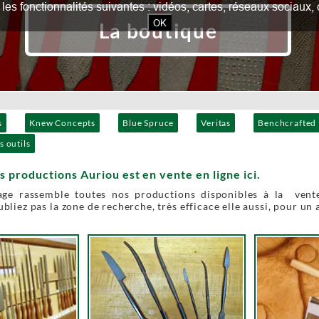
our les fonctionnalités suivantes : vidéos, cartes, réseaux socia
OK
La boutique
s
Knew Concepts
Blue Spruce
Veritas
Benchcrafted
s outils
s productions Auriou est en vente en ligne ici.
age rassemble toutes nos productions disponibles à la vente
bliez pas la zone de recherche, très efficace elle aussi, pour un 