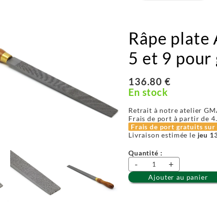
Râpe plate 
5 et 9 pour
136.80 €
En stock
Retrait à notre atelier GM
Frais de port à partir de
4
Frais de port gratuits su
Livraison estimée le
jeu 1
Quantité :
-
+
Ajouter au panier