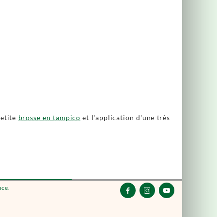
petite
brosse en tampico
et l'application d'une très
nce.


