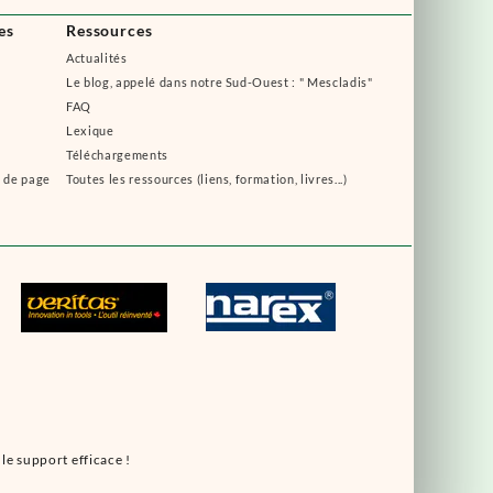
es
Ressources
Actualités
Le blog, appelé dans notre Sud-Ouest : " Mescladis"
FAQ
Lexique
Téléchargements
s de page
Toutes les ressources (liens, formation, livres...)
le support efficace !