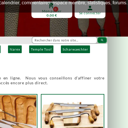
ux, calendrier, commentaires, espace membre, statistiques, forums.
shopping_cart
person
0
Mon panier
Se connecter
0.00 €
search
Narex
Temple Tool
Scharwaechter
 en ligne. Nous vous conseillons d'affiner votre
accès encore plus direct.