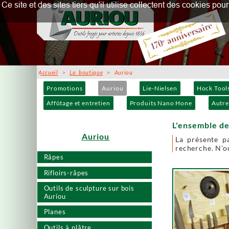
Ce site et des sites tiers qu'il utilise collectent des cookies p
Accueil
>
La boutique
> Auriou
Promotions
Auriou
Lie-Nielsen
Hock Tool
Affûtage et entretien
Produits Nano Hone
Autre
L'ensemble de
Auriou
La présente p
recherche. N'ou
Râpes
Rifloirs-râpes
Outils de sculpture sur bois
Auriou
Planes
Outils à plâtre