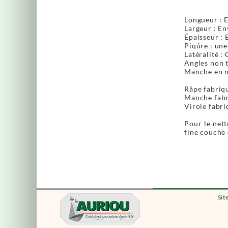
Longueur : 
Largeur : En
Épaisseur : 
Piqûre : une
Latéralité :
Angles non t
Manche en no
Râpe fabriqu
Manche fabr
Virole fabri
Pour le nett
fine couche 
Sit