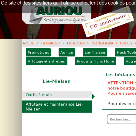
Ce site et des sites tiers qu'il utilise collectent des cookies p
Accueil
>
La boutique
>
Lie-Nielsen
>
Outils à main
>
Ciseaux
> 
Promotions
Auriou
Lie-Nielsen
Hock Tool
Affûtage et entretien
Produits Nano Hone
Autre
Les bédanes 
Lie-Nielsen
ATTENTION : 
notre boutiqu
Pour en savoi
Outils à main
Pour des info
Affûtage et maintenance Lie-
Nielsen