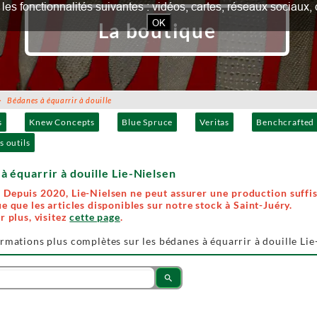
our les fonctionnalités suivantes : vidéos, cartes, réseaux socia
OK
La boutique
Bédanes à équarrir à douille
s
Knew Concepts
Blue Spruce
Veritas
Benchcrafted
s outils
à équarrir à douille Lie-Nielsen
Depuis 2020, Lie-Nielsen ne peut assurer une production suffis
e que les articles disponibles sur notre stock à Saint-Juéry.
r plus, visitez
cette page
.
rmations plus complètes sur les bédanes à équarrir à douille Lie
search