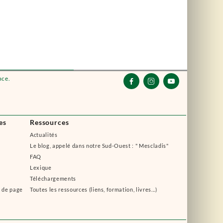
nce.



es
Ressources
Actualités
Le blog, appelé dans notre Sud-Ouest : " Mescladis"
FAQ
Lexique
Téléchargements
s de page
Toutes les ressources (liens, formation, livres...)