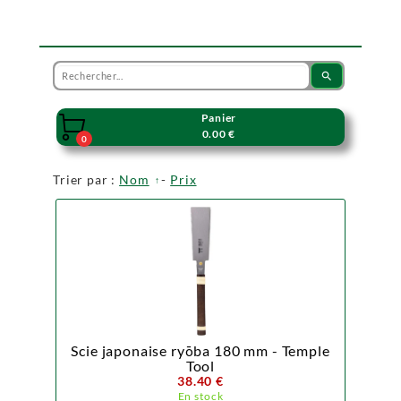
search
Panier

0.00 €
0
Trier par :
Nom
-
Prix
Scie japonaise ryōba 180 mm - Temple
Tool
38.40 €
En stock