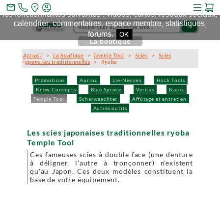
Ce site et des sites tiers qu'il utilise collectent des cookies pour
mail_outline
les fonctionnalités suivantes : vidéos, cartes, réseaux sociaux,
calendrier, commentaires, espace membre, statistiques,
search
forums.
OK
La boutique
Accueil
>
La boutique
>
Temple Tool
>
Scies
>
Scies
japonaises traditionnelles
> Ryoba
Promotions
Auriou
Lie-Nielsen
Hock Tools
Knew Concepts
Blue Spruce
Veritas
Narex
Temple Tool
Scharwaechter
Affûtage et entretien
Autres outils
Les scies japonaises traditionnelles ryoba
Temple Tool
Ces fameuses scies à double face (une denture
à déligner, l'autre à tronçonner) n'existent
qu'au Japon. Ces deux modèles constituent la
base de votre équipement.