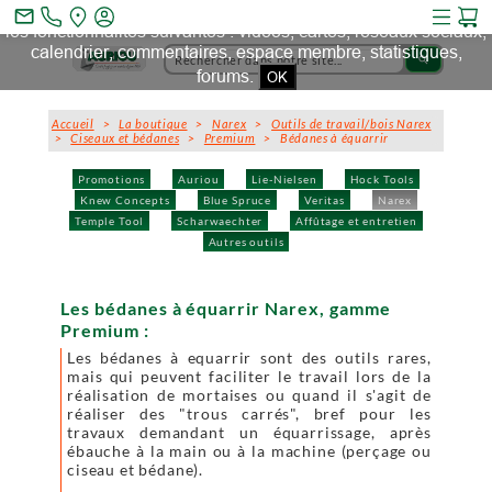
Ce site et des sites tiers qu'il utilise collectent des cookies pour
mail_outline
les fonctionnalités suivantes : vidéos, cartes, réseaux sociaux,
calendrier, commentaires, espace membre, statistiques,
search
forums.
OK
Accueil
>
La boutique
>
Narex
>
Outils de travail/bois Narex
>
Ciseaux et bédanes
>
Premium
> Bédanes à équarrir
Promotions
Auriou
Lie-Nielsen
Hock Tools
Knew Concepts
Blue Spruce
Veritas
Narex
Temple Tool
Scharwaechter
Affûtage et entretien
Autres outils
Les bédanes à équarrir Narex, gamme
Premium :
Les bédanes à equarrir sont des outils rares,
mais qui peuvent faciliter le travail lors de la
réalisation de mortaises ou quand il s'agit de
réaliser des "trous carrés", bref pour les
travaux demandant un équarrissage, après
ébauche à la main ou à la machine (perçage ou
ciseau et bédane).