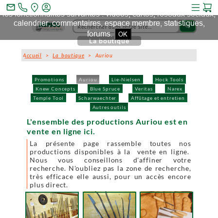
Ce site et des sites tiers qu'il utilise collectent des cookies pour
mail_outline
les fonctionnalités suivantes : vidéos, cartes, réseaux sociaux,
calendrier, commentaires, espace membre, statistiques,
search
forums.
OK
La boutique
Accueil
>
La boutique
> Auriou
Promotions
Auriou
Lie-Nielsen
Hock Tools
Knew Concepts
Blue Spruce
Veritas
Narex
Temple Tool
Scharwaechter
Affûtage et entretien
Autres outils
L'ensemble des productions Auriou est en
vente en ligne ici.
La présente page rassemble toutes nos
productions disponibles à la vente en ligne.
Nous vous conseillons d'affiner votre
recherche. N'oubliez pas la zone de recherche,
très efficace elle aussi, pour un accès encore
plus direct.