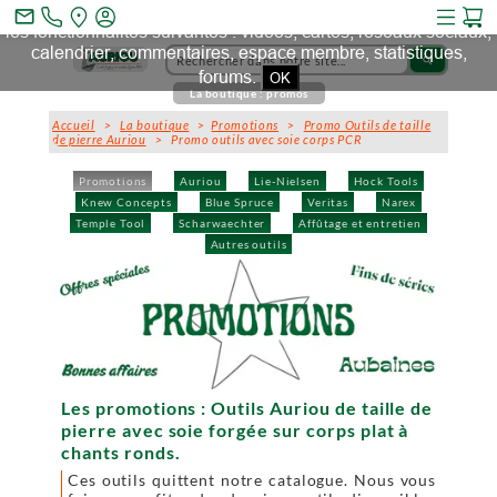
Ce site et des sites tiers qu'il utilise collectent des cookies pour
mail_outline
les fonctionnalités suivantes : vidéos, cartes, réseaux sociaux,
calendrier, commentaires, espace membre, statistiques,
search
forums.
OK
La boutique : promos
Accueil
>
La boutique
>
Promotions
>
Promo Outils de taille
de pierre Auriou
> Promo outils avec soie corps PCR
Promotions
Auriou
Lie-Nielsen
Hock Tools
Knew Concepts
Blue Spruce
Veritas
Narex
Temple Tool
Scharwaechter
Affûtage et entretien
Autres outils
Les promotions : Outils Auriou de taille de
pierre avec soie forgée sur corps plat à
chants ronds.
Ces outils quittent notre catalogue. Nous vous