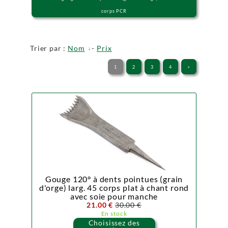
corps PCR
Trier par :
Nom
-
Prix
1
2
3
4
>
Gouge 120° à dents pointues (grain
d'orge) larg. 45 corps plat à chant rond
avec soie pour manche
21.00 €
30.00 €
En stock
Choisissez des