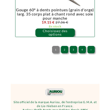
Gouge 60° à dents pointues (grain d'orge)
larg. 35 corps plat à chant rond avec soie
pour manche
19.15 €
27.36 €
En stock
Choisissez des
options
1
2
3
4
>
Site officiel de la marque Auriou, de l'entreprise G.M.A. et
de Lie-Nielsen en France.
Auriou : Outils forgés pour Artistes depuis 1856