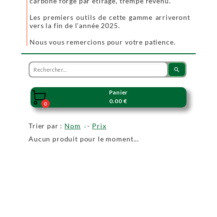
carbone forgé par étirage, trempé revenu.
Les premiers outils de cette gamme arriveront
vers la fin de l'année 2025.
Nous vous remercions pour votre patience.
search
Panier

0.00 €
0
Trier par :
Nom
-
Prix
Aucun produit pour le moment...