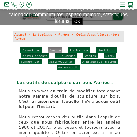
Ce site et des sites tiers qu'il utilise collectent des cookies pour
mail_outline
les fonctionnalités suivantes : vidéos, cartes, réseaux sociaux,
calendrier, commentaires, espace membre, statistiques,
search
forums.
OK
Accueil
>
La boutique
>
Auriou
> Outils de sculpture sur bois
Auriou
Promotions
Auriou
Lie-Nielsen
Hock Tools
Knew Concepts
Blue Spruce
Veritas
Narex
Temple Tool
Scharwaechter
Affûtage et entretien
Autres outils
Les outils de sculpture sur bois Auriou :
Nous sommes en train de modifier totalement
notre gamme d'outils de sculpture sur bois.
C'est la raison pour laquelle il n'y a aucun outil
ici pour l'instant.
Nous retrouverons des outils dans l'esprit de
ceux que nous fabriquions entre les années
1980 et 2007... plus beaux et toujours avec la
même qualité : Outils en acier extra fin au