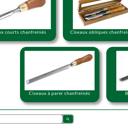
x courts chanfreinés
Ciseaux obliques chanfre
Ciseaux à parer chanfreinés
B
search