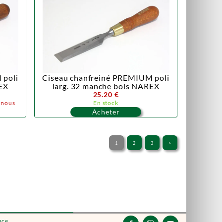
 poli
Ciseau chanfreiné PREMIUM poli
EX
larg. 32 manche bois NAREX
25.20 €
z nous
En stock
Acheter
1
2
3
>
nce.