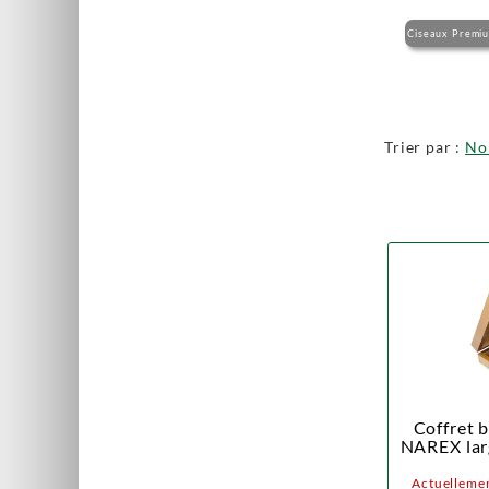
Ciseaux Premi
Trier par :
N
Coffret b
NAREX larg
Actuellemen