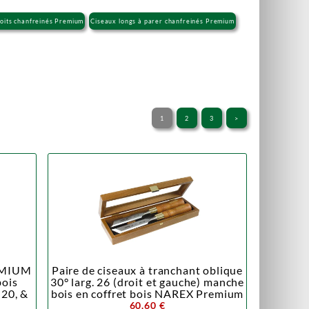
oits chanfreinés Premium
Ciseaux longs à parer chanfreinés Premium
1
2
3
>
REMIUM
Paire de ciseaux à tranchant oblique
bois
30° larg. 26 (droit et gauche) manche
 20, &
bois en coffret bois NAREX Premium
60.60 €