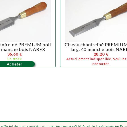
hanfreiné PREMIUM poli
Ciseau chanfreiné PREMIUM
50 manche bois NAREX
larg. 40 manche bois NAR
36.60 €
28.20 €
En stock
Actuellement indisponible. Veuille
Acheter
contacter.
e officiel de la marque Auriou, de l'entreprise G.M.A. et de Lie-Nielsen en Fra