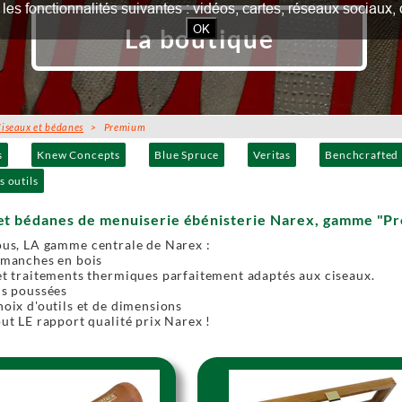
our les fonctionnalités suivantes : vidéos, cartes, réseaux socia
OK
La boutique
iseaux et bédanes
> Premium
s
Knew Concepts
Blue Spruce
Veritas
Benchcrafted
s outils
 et bédanes de menuiserie ébénisterie Narex, gamme "Pr
ous, LA gamme centrale de Narex :
 manches en bois
et traitements thermiques parfaitement adaptés aux ciseaux.
ns poussées
hoix d'outils et de dimensions
out LE rapport qualité prix Narex !