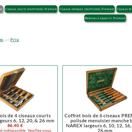
um
Ciseaux courts chanfreinés Premium
Ciseaux obliques chanfreinés Premium
Ciseaux dr
Bédanes à équarrir Premium
om
-
Prix
ois de 4 ciseaux courts
Coffret bois de 6 ciseaux P
eurs 6, 12, 20, & 26 mm
polisde menuisier manche 
NAREX largeurs 6, 10, 12, 16,
86.40 €
26 mm
t indisponible. Veuillez nous