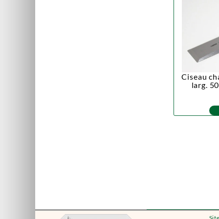
Ciseau c
larg. 
Sit