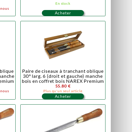
En stock
z nous
Acheter
oblique
Paire de ciseaux à tranchant oblique
 manche
30° larg. 6 (droit et gauche) manche
remium
bois en coffret bois NAREX Premium
55.80 €
z nous
Plus qu'un seul article
Acheter