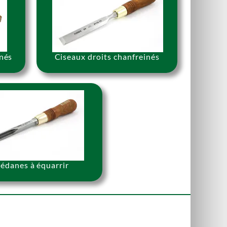
inés
Ciseaux droits chanfreinés
édanes à équarrir