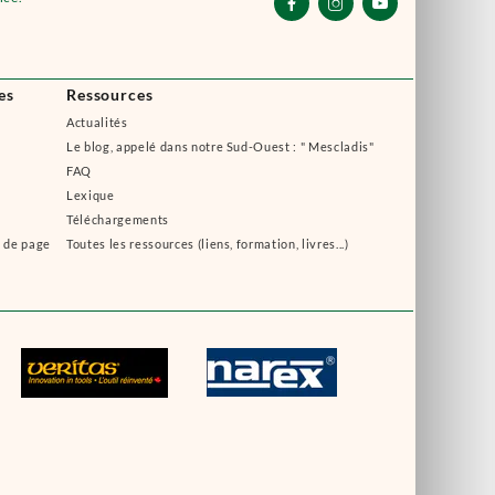



es
Ressources
Actualités
Le blog, appelé dans notre Sud-Ouest : " Mescladis"
FAQ
Lexique
Téléchargements
s de page
Toutes les ressources (liens, formation, livres...)