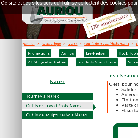
Ce site et des sites tiers qu'il utilise collectent des cookies p
Accueil
>
La boutique
>
Narex
>
Outils de travail/bois Narex
>
C
Promotions
Auriou
Lie-Nielsen
Hock Tool
Affûtage et entretien
Produits Nano Hone
Autre
Les ciseaux
Narex
C'est, pour n
Solides
Aciers 
Tournevis Narex
Finitio
Vaste c
Outils de travail/bois Narex
Et surt
Outils de sculpture/bois Narex