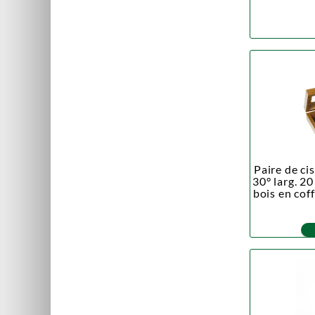
Paire de ci
30° larg. 2
bois en co