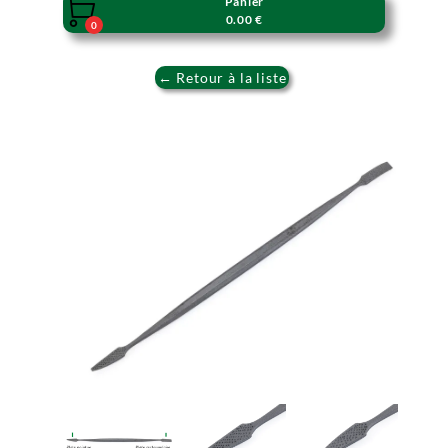
Panier

0.00 €
0
← Retour à la liste