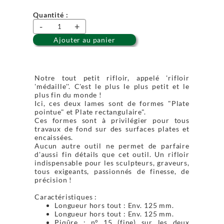
Quantité :
-
+
Ajouter au panier
Notre tout petit rifloir, appelé 'rifloir
'médaille''. C'est le plus le plus petit et le
plus fin du monde !
Ici, ces deux lames sont de formes "Plate
pointue" et Plate rectangulaire".
Ces formes sont à privilégier pour tous
travaux de fond sur des surfaces plates et
encaissées.
Aucun autre outil ne permet de parfaire
d'aussi fin détails que cet outil. Un rifloir
indispensable pour les sculpteurs, graveurs,
tous exigeants, passionnés de finesse, de
précision !
Caractéristiques :
Longueur hors tout : Env. 125 mm.
Longueur hors tout : Env. 125 mm.
Piqûre : n° 15 (fine) sur les deux