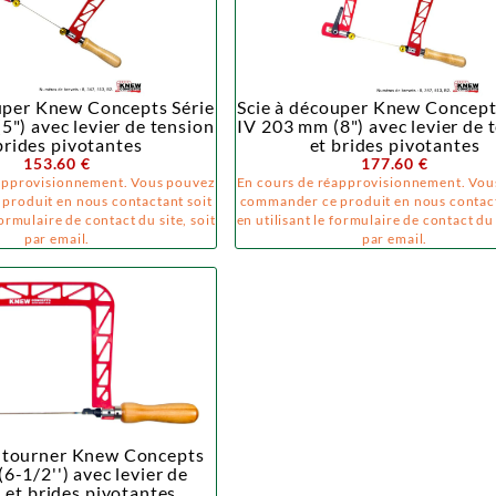
uper Knew Concepts Série
Scie à découper Knew Concept
5") avec levier de tension
IV 203 mm (8") avec levier de 
brides pivotantes
et brides pivotantes
153.60 €
177.60 €
approvisionnement. Vous pouvez
En cours de réapprovisionnement. Vou
produit en nous contactant soit
commander ce produit en nous contact
formulaire de contact du site, soit
en utilisant le formulaire de contact du 
par email.
par email.
antourner Knew Concepts
6-1/2'') avec levier de
 et brides pivotantes