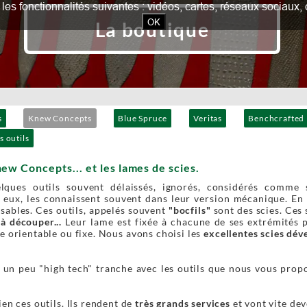
our les fonctionnalités suivantes : vidéos, cartes, réseaux socia
OK
La boutique
s
Knew Concepts
Blue Spruce
Veritas
Benchcrafted
s outils
new Concepts... et les lames de scies.
elques outils souvent délaissés, ignorés, considérés comme 
 eux, les connaissent souvent dans leur version mécanique. En r
sables. Ces outils, appelés souvent
"bocfils"
sont des scies. Ces 
 à découper...
Leur lame est fixée à chacune de ses extrémités p
e orientable ou fixe. Nous avons choisi les
excellentes scies dé
 un peu "high tech" tranche avec les outils que nous vous propo
en ces outils. Ils rendent de
très grands services
et vont vite dev