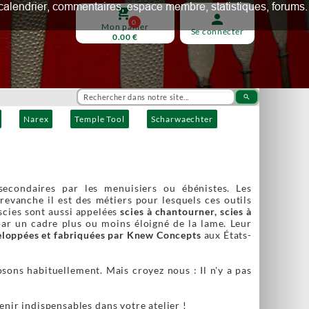
ux, calendrier, commentaires, espace membre, statistiques, forums.
shopping_cart
person
0
Mon panier
Se connecter
0.00 €
search
Narex
Temple Tool
Scharwaechter
secondaires par les menuisiers ou ébénistes. Les
evanche il est des métiers pour lesquels ces outils
scies sont aussi appelées
scies à chantourner, scies à
ar un cadre plus ou moins éloigné de la lame. Leur
veloppées et fabriquées par Knew Concepts
aux États-
sons habituellement. Mais croyez nous : Il n'y a pas
enir indispensables dans votre atelier !