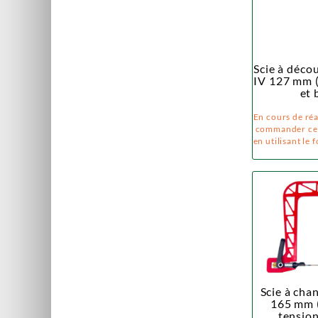
Scie à déco
IV 127 mm (
et 
En cours de ré
commander ce 
en utilisant le 
Scie à ch
165 mm (
tension