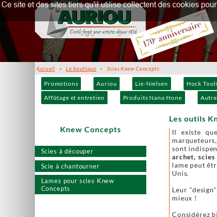
Ce site et des sites tiers qu'il utilise collectent des cookies p
Accueil
>
La boutique
> Scies Knew Concepts
Promotions
Auriou
Lie-Nielsen
Hock Tool
Affûtage et entretien
Produits Nano Hone
Autre
Les outils K
Knew Concepts
Il existe qu
marqueteurs,
sont indispen
Scies à découper
archet, scies
lame peut êtr
Scie à chantourner
Unis.
Lames pour scies Knew
Concepts
Leur "design"
mieux !
Considérez bi