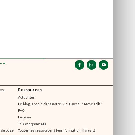
nce.



es
Ressources
Actualités
Le blog, appelé dans notre Sud-Ouest : " Mescladis"
FAQ
Lexique
Téléchargements
s de page
Toutes les ressources (liens, formation, livres...)