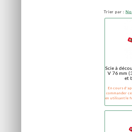
Trier par :
N
Scie à déco
V 76 mm (3
et 
En cours d'a
commander ce 
en utilisant le 