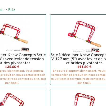
om
-
Prix
uper Knew Concepts Série
Scie à découper Knew Concept
") avec levier de tension
V 127 mm (5") avec levier de 
brides pivotantes
et brides pivotantes
135.60 €
141.60 €
pprovisionnement. Vous pouvez
En cours d'approvisionnement. Vous
produit en nous contactant soit
commander ce produit en nous contact
formulaire de contact du site, soit
en utilisant le formulaire de contact du 
par email.
par email.