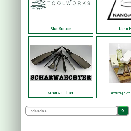
Blue Spruce
Nano 
Scharwaechter
Affûtage et
search