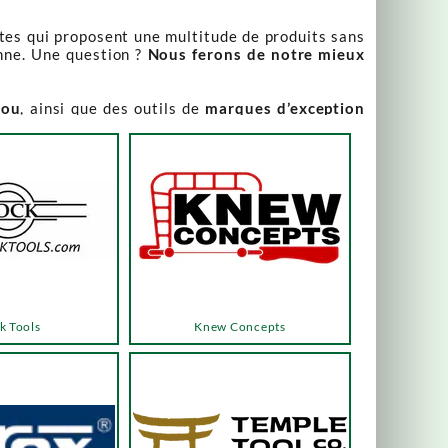
stes qui proposent une multitude de produits sans
nne. Une question ?
Nous ferons de notre mieux
iou
, ainsi que des outils de
marques d’exception
our leur qualité irréprochable
.
rix attractifs, toujours expliqués. Vous pouvez y
varier, alors n’hésitez pas à nous contacter pour
es menus ou les boutons dédiés, qui vous mèneront
k Tools
Knew Concepts