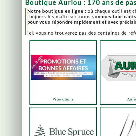
Boutique Auriou : 170 ans de pas
Notre boutique en ligne :
où chaque outil est 
toujours les maîtriser,
nous sommes fabricant
pour vous répondre rapidement et avec précis
Ici, vous ne trouverez pas des centaines de ré
comme Lie-Nielsen, Hock Tools, Nano Hone, Blu
Notre page "Promotions" (ou bonnes affaires) es
accéder via les menus ou les boutons ci-dessous
Un produit en rupture de stock ? Nous travaillo
en savoir plus.
En bas de cette page, découvrez l’intégralité d
vers des sélections adaptées à vos besoins.
Promotions
Auri