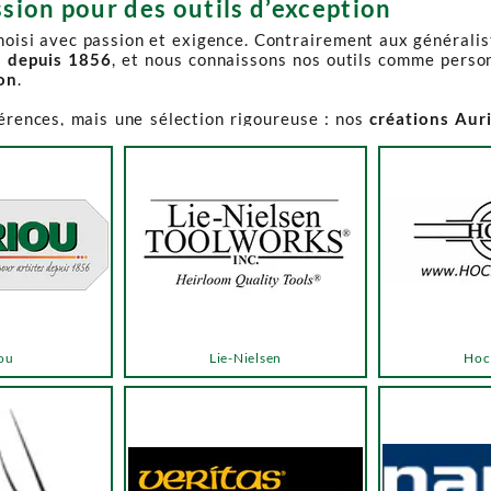
sion pour des outils d’exception
choisi avec passion et exigence. Contrairement aux générali
s depuis 1856
, et nous connaissons nos outils comme perso
ion
.
férences, mais une sélection rigoureuse : nos
créations Aur
e-Spruce Toolworks, Knew Concepts, Temple Tool,
reconnues p
t en permanence accessible et propose des produits à des p
.
ns activement à son réapprovisionnement. Les délais peuvent 
e notre catalogue. Pour affiner votre recherche, utilisez l
ou
Lie-Nielsen
Hoc