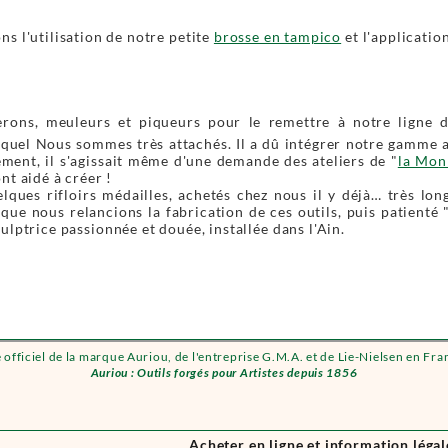
s l'utilisation de notre petite
brosse en tampico
et l'applicatio
erons, meuleurs et piqueurs pour le remettre à notre ligne d
auquel Nous sommes très attachés. Il a dû intégrer notre gamme 
ment, il s'agissait même d'une demande des ateliers de "
la Mon
nt aidé à créer !
uelques rifloirs médailles, achetés chez nous il y déjà… très 
 que nous relancions la fabrication de ces outils, puis patient
culptrice passionnée et douée, installée dans l'Ain.
e officiel de la marque Auriou, de l'entreprise G.M.A. et de Lie-Nielsen en Fra
Auriou : Outils forgés pour Artistes depuis 1856
Acheter en ligne et information légal