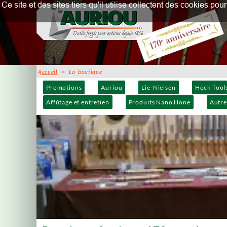
Ce site et des sites tiers qu'il utilise collectent des cookies p
Accueil
> La boutique
Promotions
Auriou
Lie-Nielsen
Hock Tool
Affûtage et entretien
Produits Nano Hone
Autre