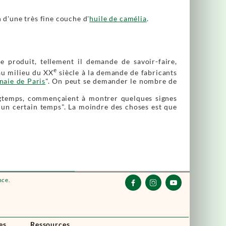
n d'une très fine couche d'
huile de camélia
.
e produit, tellement il demande de savoir-faire,
e
au milieu du XX
siècle à la demande de fabricants
naie de Paris
". On peut se demander le nombre de
longtemps, commençaient à montrer quelques signes
é "un certain temps". La moindre des choses est que
nce.



es
Ressources