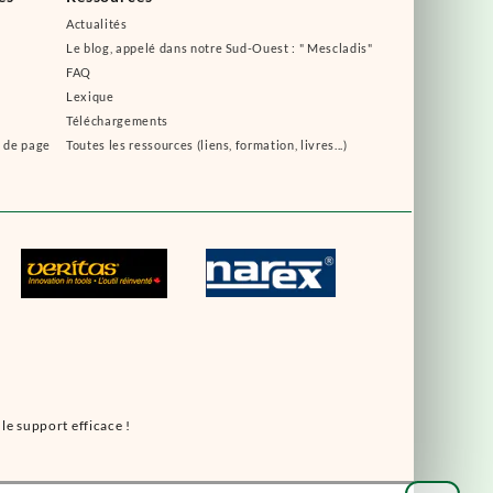
Actualités
Le blog, appelé dans notre Sud-Ouest : " Mescladis"
FAQ
Lexique
Téléchargements
s de page
Toutes les ressources (liens, formation, livres...)
le support efficace !