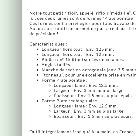
Notre tout petit rifloir, appelé 'rifloir 'médaille''. 
Ici, ces deux lames sont de formes "Plate pointue" 
Ces formes sont à privilégier pour tous travaux de
Aucun autre outil ne permet de parfaire d'aussi fin
de précision !
Caractéristiques :
Longueur hors tout : Env. 125 mm.
Longueur hors tout : Env. 125 mm.
Piqûre : n° 15 (fine) sur les deux lames.
Angles taillés.
Manche de section octogonale (env. 3,5 mm su
''tonneau'', pour une excellente prise en main
Forme Plate pointue :
Longueur lame : Env. 12.5 mm.
Largeur : Env. 3 mm au plus large.
Épaisseur : Env. 1,5 mm au plus épais.
Forme Plate rectangulaire :
Longueur lame : Env. 12.5 mm.
Largeur : Env. 3 mm au plus large.
Épaisseur : Env. 1,5 mm au plus épais.
Outil intégralement fabriqué à la main, en France, 