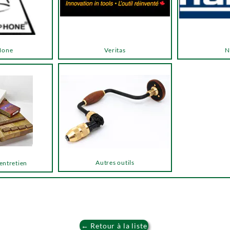
Hone
Veritas
N
Autres outils
 entretien
← Retour à la liste