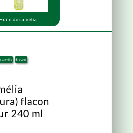
Huile de camélia
e camélia
Brosses
mélia
ura) flacon
ur 240 ml