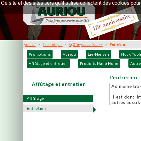
Ce site et des sites tiers qu'il utilise collectent des cookies p
Accueil
>
La boutique
>
Affûtage et entretien
> Entretien
Promotions
Auriou
Lie-Nielsen
Hock Tool
Affûtage et entretien
Produits Nano Hone
Autre
L'entretien.
Affûtage et entretien
Au même titre
Il est donc i
Affûtage
autres aussi).
Entretien