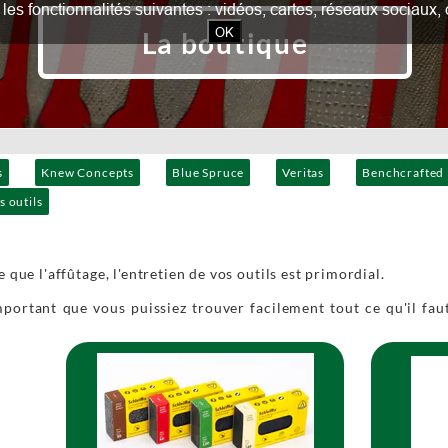
our les fonctionnalités suivantes : vidéos, cartes, réseaux socia
OK
La boutique
s
Knew Concepts
Blue Spruce
Veritas
Benchcrafted
s outils
 que l'affûtage, l'entretien de vos outils est primordial.
mportant que vous puissiez trouver facilement tout ce qu'il faut