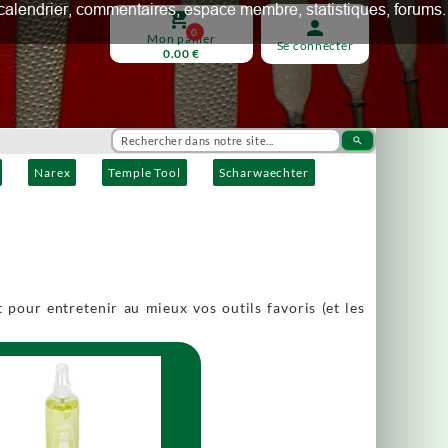
ux, calendrier, commentaires, espace membre, statistiques, forums.
shopping_cart
person
0
Mon panier
Se connecter
0.00 €
search
Narex
Temple Tool
Scharwaechter
 pour entretenir au mieux vos outils favoris (et les