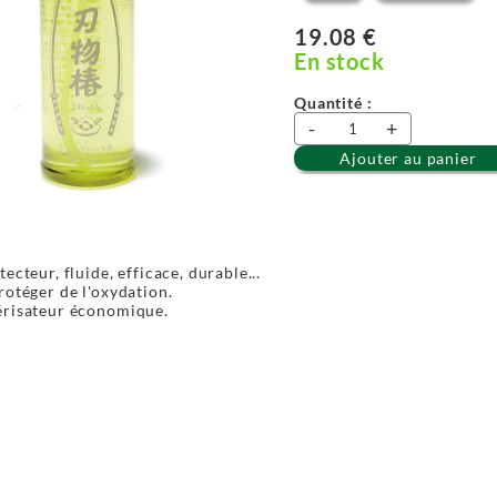
19.08 €
En stock
Quantité :
-
+
Ajouter au panier
ecteur, fluide, efficace, durable...
rotéger de l'oxydation.
érisateur économique.