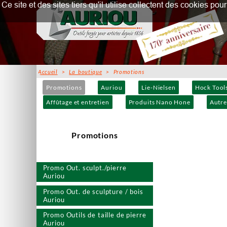
Ce site et des sites tiers qu'il utilise collectent des cookies p
Accueil
>
La boutique
> Promotions
Promotions
Auriou
Lie-Nielsen
Hock Tool
Affûtage et entretien
Produits Nano Hone
Autre
Promotions
Promo Out. sculpt./pierre
Auriou
Promo Out. de sculpture / bois
Auriou
Promo Outils de taille de pierre
Auriou