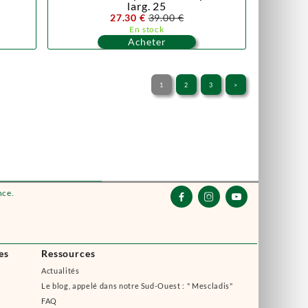
larg. 25
27.30 €
39.00 €
En stock
Acheter
1
2
3
>
nce.



es
Ressources
Actualités
Le blog, appelé dans notre Sud-Ouest : " Mescladis"
FAQ