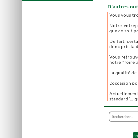
D'autres out
Vous vous tr
Notre entrep
que ce soit p
De fait, cer
donc pris la 
Vous retrouve
notre "foire à 
La qualité de
L'occasion po
Actuellement
standard"... 
Pr