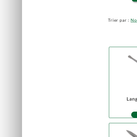
Trier par :
N
Scies japonaises
Lang