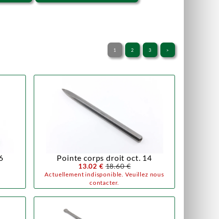
1
2
3
>
6
Pointe corps droit oct. 14
13.02 €
18.60 €
Actuellement indisponible. Veuillez nous
contacter.