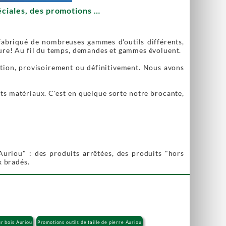
péciales, des promotions …
 fabriqué de nombreuses gammes d'outils différents,
dorure! Au fil du temps, demandes et gammes évoluent.
ation, provisoirement ou définitivement. Nous avons
nts matériaux. C'est en quelque sorte notre brocante,
uriou" : des produits arrêtées, des produits "hors
x bradés.
ur bois Auriou
Promotions outils de taille de pierre Auriou