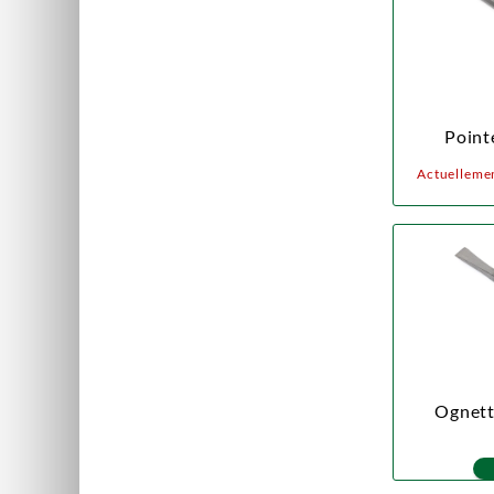
Pointe
Actuellemen
Ognette