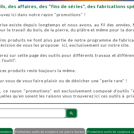
ils, des affaires, des "fins de séries", des fabrications s
ouvez ici dans notre rayon "promotions" !
rise existe depuis longtemps et nous avons, au fil des années,
our le travail du bois, de la pierre, du plâtre et même pour la 
tains produits ne font plus partie de notre programme de fabric
décision de vous les proposer ici, exclusivement sur notre site.
rez sur cette page des outils pour différents travaux et différe
l'outil".
 ces produits reste toujours la même.
ur vous de vous faire plaisir ou de dénicher une "perle rare" !
, ce rayon "promotions" est exclusivement composé d'outils "A
quelles qu'en soient les raisons vous trouverez ici ces outils à pri
search
omotions
Promotions outils de sculpture sur pierre Auriou
Promotions outils de sculpture s