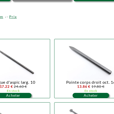
om
-
Prix
ue d'aspic larg. 10
Pointe corps droit oct. 1
17.22 €
24.60 €
13.86 €
19.80 €
En stock
En stock
Acheter
Acheter