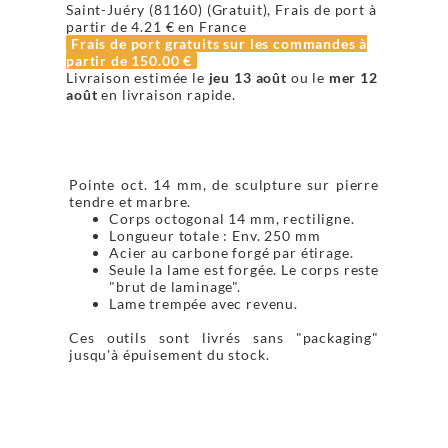
Saint-Juéry (81160) (Gratuit), Frais de port à
partir de
4.21 €
en France
Frais de port gratuits sur les commandes à
partir de
150.00 €
Livraison estimée le
jeu 13 août
ou le
mer 12
août
en livraison rapide.
Pointe oct. 14 mm, de sculpture sur pierre
tendre et marbre.
Corps octogonal 14 mm, rectiligne.
Longueur totale : Env. 250 mm
Acier au carbone forgé par étirage.
Seule la lame est forgée. Le corps reste
"brut de laminage".
Lame trempée avec revenu.
Ces outils sont livrés sans "packaging"
jusqu'à épuisement du stock.