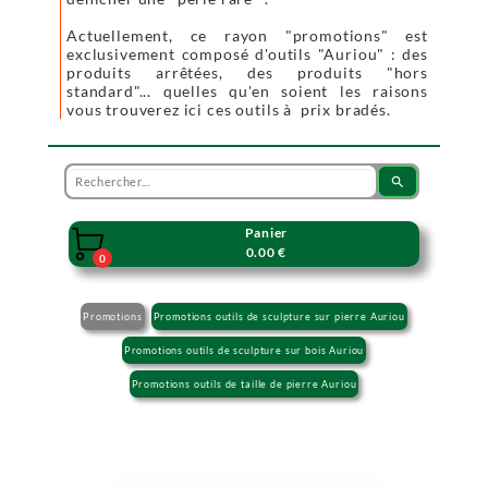
Actuellement, ce rayon "promotions" est
exclusivement composé d'outils "Auriou" : des
produits arrêtées, des produits "hors
standard"... quelles qu'en soient les raisons
vous trouverez ici ces outils à prix bradés.
search
Panier

0.00 €
0
Promotions
Promotions outils de sculpture sur pierre Auriou
Promotions outils de sculpture sur bois Auriou
Promotions outils de taille de pierre Auriou