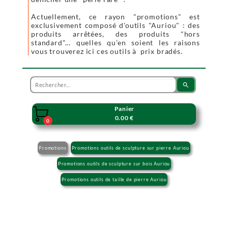
Actuellement, ce rayon "promotions" est
exclusivement composé d'outils "Auriou" : des
produits arrêtées, des produits "hors
standard"... quelles qu'en soient les raisons
vous trouverez ici ces outils à prix bradés.
search
Panier

0.00 €
0
Promotions
Promotions outils de sculpture sur pierre Auriou
Promotions outils de sculpture sur bois Auriou
Promotions outils de taille de pierre Auriou