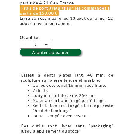
partir de
4.21 €
en France
Frais de port gratuits sur les commandes à
partir de
150.00 €
Livraison estimée le
jeu 13 août
ou le
mer 12
août
en livraison rapide.
Quantité :
-
+
Ajouter au panier
Ciseau à dents plates larg. 40 mm, de
sculpture sur pierre tendre et marbre.
Corps octogonal 16 mm, rectiligne.
7 dents
Longueur totale : Env. 250 mm
Acier au carbone forgé par étirage.
Seule la lame est forgée. Le corps reste
"brut de laminage".
Lame trempée avec revenu.
Ces outils sont livrés sans "packaging"
jusqu'à épuisement du stock.