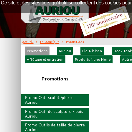
Ce site et des sites tiers qu'il utilise collectent des cookies p
Accueil
>
La boutique
> Promotions
Promotions
Auriou
Lie-Nielsen
Hock Tool
Affûtage et entretien
Produits Nano Hone
Autre
Promotions
Promo Out. sculpt./pierre
Auriou
Promo Out. de sculpture / bois
Auriou
Promo Outils de taille de pierre
Auriou