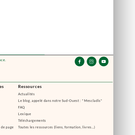
nce.



es
Ressources
Actualités
Le blog, appelé dans notre Sud-Ouest : " Mescladis"
FAQ
Lexique
Téléchargements
s de page
Toutes les ressources (liens, formation, livres...)