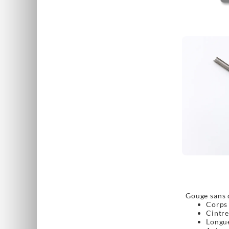
Scies japonaises
Gouge sans d
Corps 
Cintre
Longue