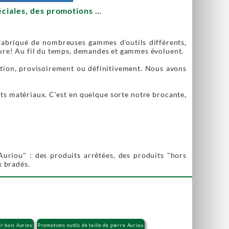
péciales, des promotions …
 fabriqué de nombreuses gammes d'outils différents,
dorure! Au fil du temps, demandes et gammes évoluent.
ation, provisoirement ou définitivement. Nous avons
nts matériaux. C'est en quelque sorte notre brocante,
uriou" : des produits arrêtées, des produits "hors
x bradés.
ur bois Auriou
Promotions outils de taille de pierre Auriou