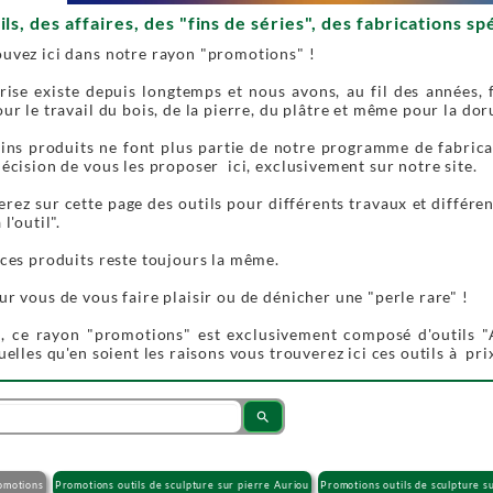
ils, des affaires, des "fins de séries", des fabrications s
ouvez ici dans notre rayon "promotions" !
rise existe depuis longtemps et nous avons, au fil des années,
our le travail du bois, de la pierre, du plâtre et même pour la 
tains produits ne font plus partie de notre programme de fabric
décision de vous les proposer ici, exclusivement sur notre site.
rez sur cette page des outils pour différents travaux et différe
l'outil".
 ces produits reste toujours la même.
ur vous de vous faire plaisir ou de dénicher une "perle rare" !
, ce rayon "promotions" est exclusivement composé d'outils "A
quelles qu'en soient les raisons vous trouverez ici ces outils à pri
search
omotions
Promotions outils de sculpture sur pierre Auriou
Promotions outils de sculpture s