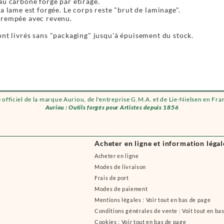
au carbone forgé par étirage.
la lame est forgée. Le corps reste "brut de laminage".
trempée avec revenu.
ont livrés sans "packaging" jusqu'à épuisement du stock.
e officiel de la marque Auriou, de l'entreprise G.M.A. et de Lie-Nielsen en Fra
Auriou : Outils forgés pour Artistes depuis 1856
Acheter en ligne et information légal
Acheter en ligne
Modes de livraison
Frais de port
Modes de paiement
Mentions légales : Voir tout en bas de page
Conditions générales de vente : Voit tout en ba
Cookies : Voir tout en bas de page