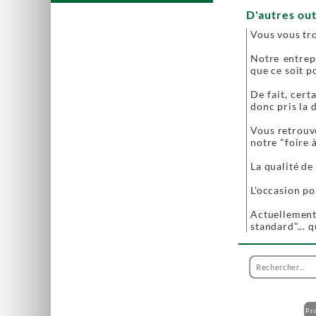
D'autres out
Vous vous tr
Notre entrep
que ce soit p
De fait, cer
donc pris la 
Vous retrouve
notre "foire à 
La qualité de
L'occasion po
Actuellement
standard"... 
Pr