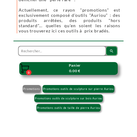
Actuellement, ce rayon "promotions" est
exclusivement composé d'outils "Auriou" : des
produits arrêtées, des produits "hors
standard"... quelles qu'en soient les raisons
vous trouverez ici ces outils à prix bradés.
search
Panier

0.00 €
0
Promotions
Promotions outils de sculpture sur pierre Auriou
Promotions outils de sculpture sur bois Auriou
Promotions outils de taille de pierre Auriou